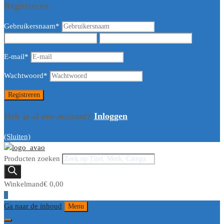
Registreren
Gebruikersnaam
*
E-mail
*
Wachtwoord
*
Heb je al een account?
Inloggen
(Sluiten)
Producten zoeken
Winkelmand
€
0,00
0
Ga naar de inhoud
Menu