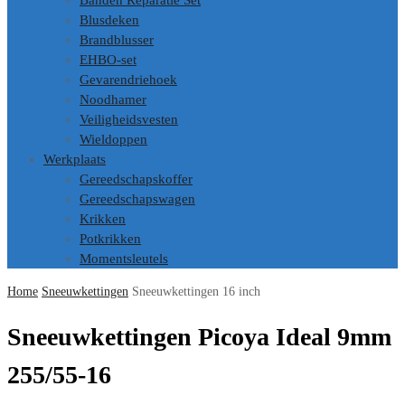
Banden Reparatie Set
Blusdeken
Brandblusser
EHBO-set
Gevarendriehoek
Noodhamer
Veiligheidsvesten
Wieldoppen
Werkplaats
Gereedschapskoffer
Gereedschapswagen
Krikken
Potkrikken
Momentsleutels
Home
Sneeuwkettingen
Sneeuwkettingen 16 inch
Sneeuwkettingen Picoya Ideal 9mm
255/55-16