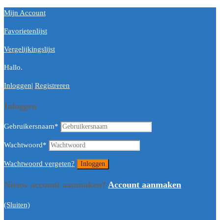
Mijn Account
Favorietenlijst
Vergelijkingslijst
Hallo.
Inloggen
|
Registreren
Inloggen
Gebruikersnaam
*
Wachtwoord
*
Wachtwoord vergeten?
Nieuw account aanmaken?
Account aanmaken
(Sluiten)