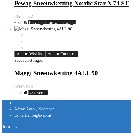
Pewag Sneeuwketting Nordic Star N 74 ST
(0 reviews)
€
67,95
Toevoegen aan winkelwagen
Add to Wishlist
Add to Compare
Sneeuwkettingen
Maggi Sneeuwketting 4ALL 90
(0 reviews)
€
38,50
Lees verder
Adres:
Avao , Nootdorp
E-mail:
info@avao.nl
Join Us: