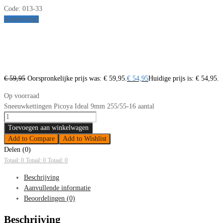
Code:
013-33
Aanbieding!
€
59,95
Oorspronkelijke prijs was: € 59,95.
€
54,95
Huidige prijs is: € 54,95.
Op voorraad
Sneeuwkettingen Picoya Ideal 9mm 255/55-16 aantal
Toevoegen aan winkelwagen
Add to Compare
Add to Wishlist
Delen (0)
Totaal: 0
Totaal: 0
Totaal: 0
Beschrijving
Aanvullende informatie
Beoordelingen (0)
Beschrijving