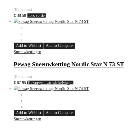
(0 reviews)
€
38,50
Lees verder
Add to Wishlist
Add to Compare
Sneeuwkettingen
Pewag Sneeuwketting Nordic Star N 73 ST
(0 reviews)
€
67,95
Toevoegen aan winkelwagen
Add to Wishlist
Add to Compare
Sneeuwkettingen