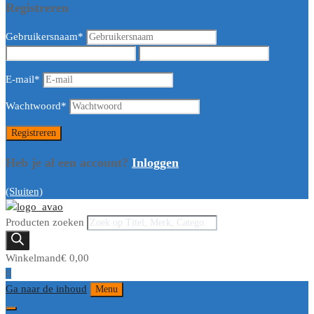
Registreren
Gebruikersnaam
*
E-mail
*
Wachtwoord
*
Heb je al een account?
Inloggen
(Sluiten)
Producten zoeken
Winkelmand
€
0,00
0
Ga naar de inhoud
Menu