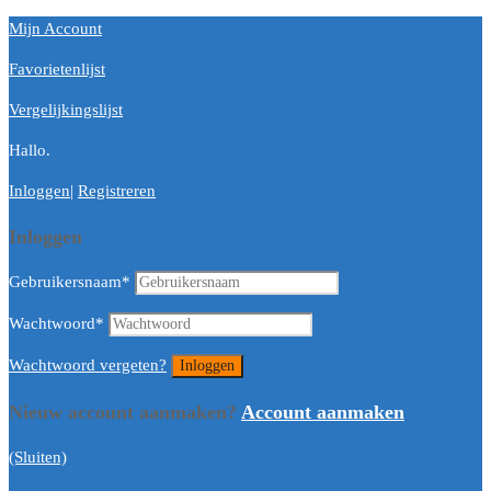
Mijn Account
Favorietenlijst
Vergelijkingslijst
Hallo.
Inloggen
|
Registreren
Inloggen
Gebruikersnaam
*
Wachtwoord
*
Wachtwoord vergeten?
Nieuw account aanmaken?
Account aanmaken
(Sluiten)