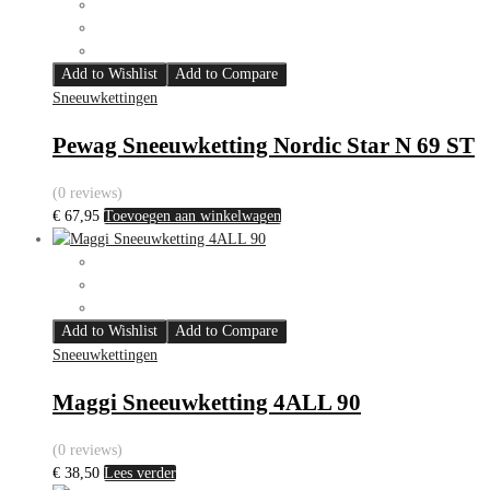
Add to Wishlist
Add to Compare
Sneeuwkettingen
Pewag Sneeuwketting Nordic Star N 69 ST
(0 reviews)
€
67,95
Toevoegen aan winkelwagen
Add to Wishlist
Add to Compare
Sneeuwkettingen
Maggi Sneeuwketting 4ALL 90
(0 reviews)
€
38,50
Lees verder