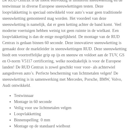
De RUD Centrax is de meest eenvoudig te monteren sneeuwketting en de
testwinnaar in diverse Europese sneeuwkettingen testen. Deze
loopvlakketting is speciaal ontwikkeld voor auto’s waar geen traditionele
sneeuwketting gemonteerd mag worden. Het voordeel van deze
sneeuwketting is namelijk, dat er geen ketting achter de band komt. Veel
moderne voertuigen hebben weinig tot geen ruimte in de wielkast. Een
loopvlakketting is dan de enige mogelijkheid. De montage van de RUD
Centrax is gedaan binnen 60 seconde. Deze innovatieve sneeuwketting is
gemaakt door de marktleider in sneeuwkettingen RUD. Deze sneeuwketting
biedt een voortreffelijke grip op ijs en sneeuw en voldoet aan de TUV, GS
en O-norm V5117 certificering, welke noodzakelijk is voor de Europese
landen! De RUD Centrax is zowel geschikt voor voor- als achterwiel
aangedreven auto’s. Perfecte bescherming van lichtmetalen velgen! De
sneeuwketting is in samenwerking met Mercedes, Porsche, BMW, Volvo,
Audi ontwikkeld.
Testwinnaar
Montage in 60 seconde
Veilig voor uw lichtmetalen velgen
Loopvlakketting
Binnenspelling: 0 mm
Montage op de standaard wielbout