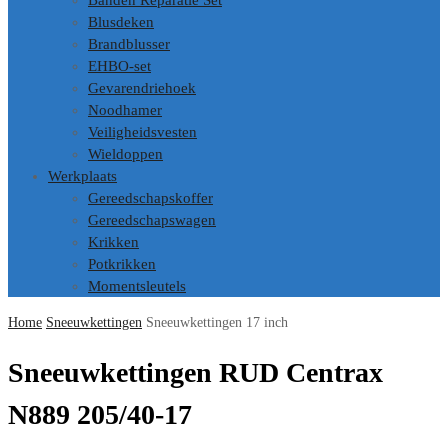
Banden Reparatie Set
Blusdeken
Brandblusser
EHBO-set
Gevarendriehoek
Noodhamer
Veiligheidsvesten
Wieldoppen
Werkplaats
Gereedschapskoffer
Gereedschapswagen
Krikken
Potkrikken
Momentsleutels
Home
Sneeuwkettingen
Sneeuwkettingen 17 inch
Sneeuwkettingen RUD Centrax
N889 205/40-17