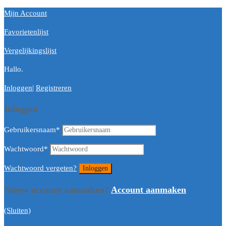
Mijn Account
Favorietenlijst
Vergelijkingslijst
Hallo.
Inloggen
|
Registreren
Inloggen
Gebruikersnaam
*
Wachtwoord
*
Wachtwoord vergeten?
Nieuw account aanmaken?
Account aanmaken
(Sluiten)