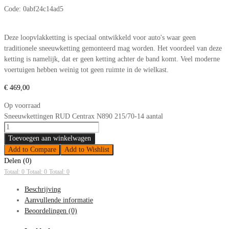
Code:
0abf24c14ad5
Deze loopvlakketting is speciaal ontwikkeld voor auto's waar geen
traditionele sneeuwketting gemonteerd mag worden. Het voordeel van deze
ketting is namelijk, dat er geen ketting achter de band komt. Veel moderne
voertuigen hebben weinig tot geen ruimte in de wielkast.
€
469,00
Op voorraad
Sneeuwkettingen RUD Centrax N890 215/70-14 aantal
Toevoegen aan winkelwagen
Add to Compare
Add to Wishlist
Delen (0)
Totaal: 0
Totaal: 0
Totaal: 0
Beschrijving
Aanvullende informatie
Beoordelingen (0)