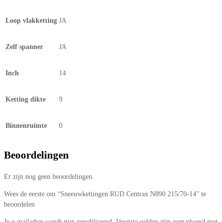
Loop vlakketting
JA
Zelf spanner
JA
Inch
14
Ketting dikte
9
Binnenruimte
0
Beoordelingen
Er zijn nog geen beoordelingen.
Wees de eerste om “Sneeuwkettingen RUD Centrax N890 215/70-14” te
beoordelen
Je e-mailadres wordt niet gepubliceerd.
Vereiste velden zijn gemarkeerd met