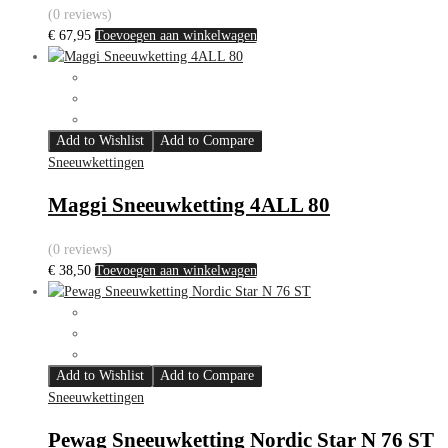
(0 reviews)
€
67,95
Toevoegen aan winkelwagen
Add to Wishlist
Add to Compare
Sneeuwkettingen
Maggi Sneeuwketting 4ALL 80
(0 reviews)
€
38,50
Toevoegen aan winkelwagen
Add to Wishlist
Add to Compare
Sneeuwkettingen
Pewag Sneeuwketting Nordic Star N 76 ST