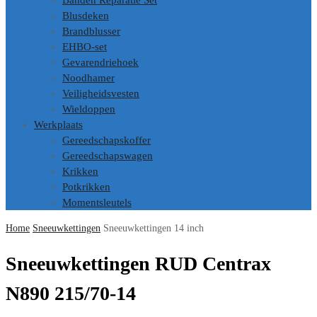
Banden Reparatie Set
Blusdeken
Brandblusser
EHBO-set
Gevarendriehoek
Noodhamer
Veiligheidsvesten
Wieldoppen
Werkplaats
Gereedschapskoffer
Gereedschapswagen
Krikken
Potkrikken
Momentsleutels
Home
Sneeuwkettingen
Sneeuwkettingen 14 inch
Sneeuwkettingen RUD Centrax
N890 215/70-14