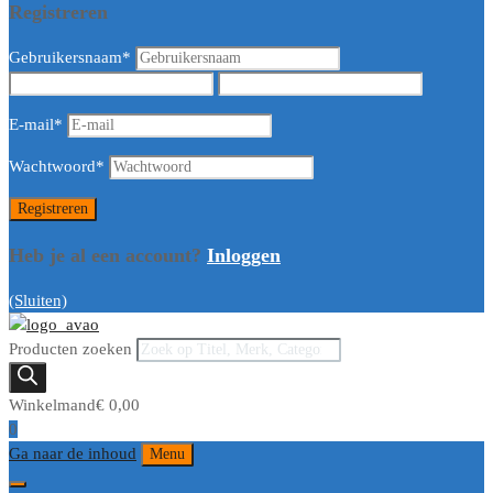
Registreren
Gebruikersnaam
*
E-mail
*
Wachtwoord
*
Heb je al een account?
Inloggen
(Sluiten)
Producten zoeken
Winkelmand
€
0,00
0
Ga naar de inhoud
Menu