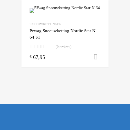
Add to Wishlist
Add to Compare
SNEEUWKETTINGEN
Pewag Sneeuwketting Nordic Star N
64 ST
(0 reviews)
67,95
Toevoegen
€