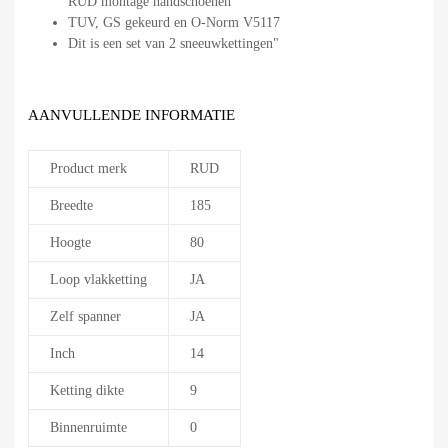
RUD montage handschoenen
TUV, GS gekeurd en O-Norm V5117
Dit is een set van 2 sneeuwkettingen"
AANVULLENDE INFORMATIE
Product merk
RUD
Breedte
185
Hoogte
80
Loop vlakketting
JA
Zelf spanner
JA
Inch
14
Ketting dikte
9
Binnenruimte
0