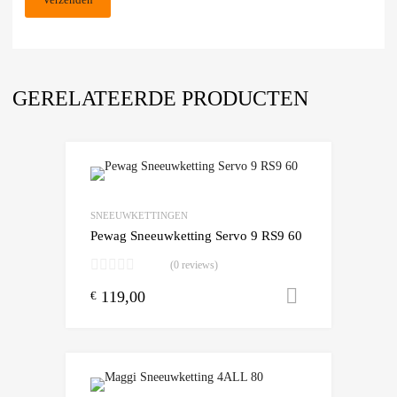
GERELATEERDE PRODUCTEN
Add to Wishlist
Add to Compare
SNEEUWKETTINGEN
Pewag Sneeuwketting Servo 9 RS9 60
(0 reviews)
119,00
Toevoegen
€
Add to Wishlist