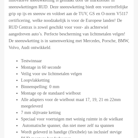
innovatieve sneeuwketting is gemaakt door de marktleider in
sneeuwkettingen RUD. Deze sneeuwketting biedt een voortreffelijke
grip op ijs en sneeuw en voldoet aan de TUV, GS en O-norm V5117
certificering, welke noodzakelijk is voor de Europese landen! De
RUD Centrax is zowel geschikt voor voor- als achterwiel
aangedreven auto’s. Perfecte bescherming van lichtmetalen velgen!
De sneeuwketting is in samenwerking met Mercedes, Porsche, BMW,
Volvo, Audi ontwikkeld.
Testwinnaar
Montage in 60 seconde
Veilig voor uw lichtmetalen velgen
Loopvlakketting
Binnenspelling: 0 mm
Montage op de standaard wielbout
Alle adapters voor de wielbout maat 17, 19, 21 en 22mm
meegeleverd
7 mm slijtvaste ketting
Speciaal voor voertuigen met weinig ruimte in de wielkast
Automatische spanner, dus niet meer zelf na spannen
Wordt geleverd in handige (flexibele) tas inclusief stevige