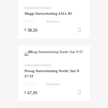
Add to Compare
SNEEUWKETTINGEN
Maggi Sneeuwketting 4ALL 80
(0 reviews)
38,50
Toevoegen
€
Add to Wishlist
Add to Compare
SNEEUWKETTINGEN
Pewag Sneeuwketting Nordic Star N
67 ST
(0 reviews)
67,95
Toevoegen
€