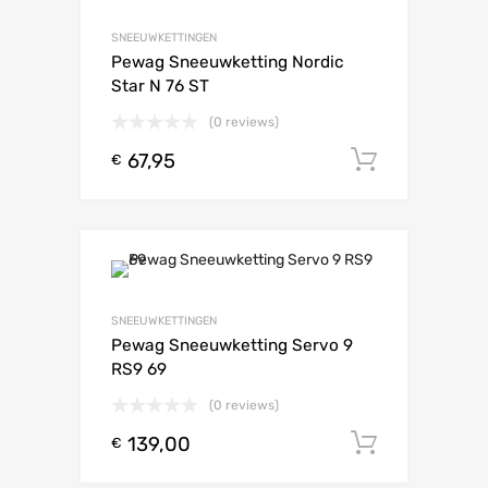
SNEEUWKETTINGEN
Pewag Sneeuwketting Nordic
Star N 76 ST
(0 reviews)
67,95
Toevoeg
€
SNEEUWKETTINGEN
Pewag Sneeuwketting Servo 9
RS9 69
(0 reviews)
139,00
Toevoeg
€