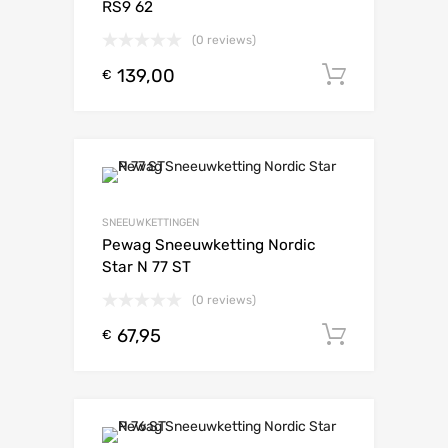
RS9 62
(0 reviews)
139,00
Toevoeg
€
SNEEUWKETTINGEN
Pewag Sneeuwketting Nordic
Star N 77 ST
(0 reviews)
67,95
Toevoeg
€