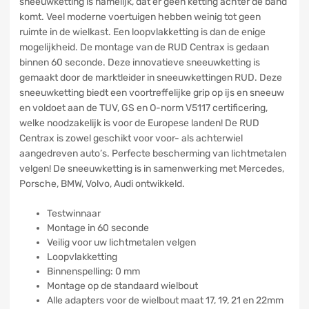
sneeuwketting is namelijk, dat er geen ketting achter de band
komt. Veel moderne voertuigen hebben weinig tot geen
ruimte in de wielkast. Een loopvlakketting is dan de enige
mogelijkheid. De montage van de RUD Centrax is gedaan
binnen 60 seconde. Deze innovatieve sneeuwketting is
gemaakt door de marktleider in sneeuwkettingen RUD. Deze
sneeuwketting biedt een voortreffelijke grip op ijs en sneeuw
en voldoet aan de TUV, GS en O-norm V5117 certificering,
welke noodzakelijk is voor de Europese landen! De RUD
Centrax is zowel geschikt voor voor- als achterwiel
aangedreven auto’s. Perfecte bescherming van lichtmetalen
velgen! De sneeuwketting is in samenwerking met Mercedes,
Porsche, BMW, Volvo, Audi ontwikkeld.
Testwinnaar
Montage in 60 seconde
Veilig voor uw lichtmetalen velgen
Loopvlakketting
Binnenspelling: 0 mm
Montage op de standaard wielbout
Alle adapters voor de wielbout maat 17, 19, 21 en 22mm