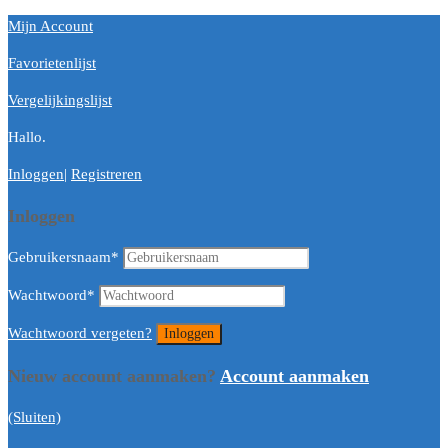
Mijn Account
Favorietenlijst
Vergelijkingslijst
Hallo.
Inloggen
|
Registreren
Inloggen
Gebruikersnaam
*
Wachtwoord
*
Wachtwoord vergeten?
Nieuw account aanmaken?
Account aanmaken
(Sluiten)