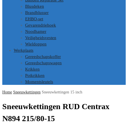
Banden Reparatie Set
Blusdeken
Brandblusser
EHBO-set
Gevarendriehoek
Noodhamer
Veiligheidsvesten
Wieldoppen
Werkplaats
Gereedschapskoffer
Gereedschapswagen
Krikken
Potkrikken
Momentsleutels
Home
Sneeuwkettingen
Sneeuwkettingen 15 inch
Sneeuwkettingen RUD Centrax
N894 215/80-15