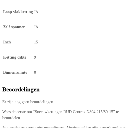
Loop vlakketting
JA
Zelf spanner
JA
Inch
15
Ketting dikte
9
Binnenruimte
0
Beoordelingen
Er zijn nog geen beoordelingen.
Wees de eerste om “Sneeuwkettingen RUD Centrax N894 215/80-15” te
beoordelen
Je e-mailadres wordt niet gepubliceerd.
Vereiste velden zijn gemarkeerd met