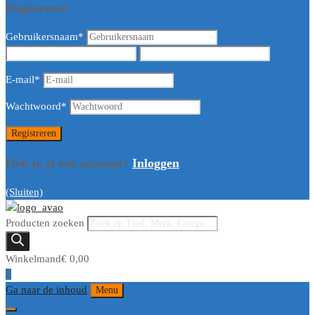
Registreren
Gebruikersnaam
*
E-mail
*
Wachtwoord
*
Heb je al een account?
Inloggen
(Sluiten)
Producten zoeken
Winkelmand
€
0,00
0
Ga naar de inhoud
Menu