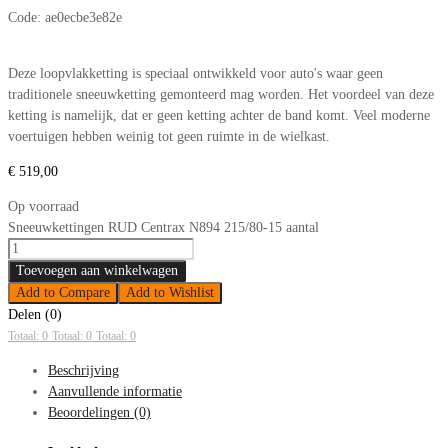
Code:
ae0ecbe3e82e
Deze loopvlakketting is speciaal ontwikkeld voor auto's waar geen
traditionele sneeuwketting gemonteerd mag worden. Het voordeel van deze
ketting is namelijk, dat er geen ketting achter de band komt. Veel moderne
voertuigen hebben weinig tot geen ruimte in de wielkast.
€
519,00
Op voorraad
Sneeuwkettingen RUD Centrax N894 215/80-15 aantal
Toevoegen aan winkelwagen
Add to Compare
Add to Wishlist
Delen (0)
Totaal: 0
Totaal: 0
Totaal: 0
Beschrijving
Aanvullende informatie
Beoordelingen (0)