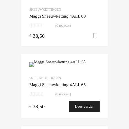
Add to Compare
SNEEUWKETTINGEN
Maggi Sneeuwketting 4ALL 80
(0 reviews)
38,50
Toevoegen
€
Add to Wishlist
Add to Compare
SNEEUWKETTINGEN
Maggi Sneeuwketting 4ALL 65
(0 reviews)
38,50
€
Lees verder