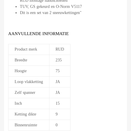
RUD montage handschoenen
TUV, GS gekeurd en O-Norm V5117
Dit is een set van 2 sneeuwkettingen"
AANVULLENDE INFORMATIE
Product merk
RUD
Breedte
235
Hoogte
75
Loop vlakketting
JA
Zelf spanner
JA
Inch
15
Ketting dikte
9
Binnenruimte
0