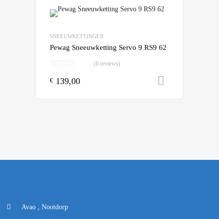
Add to Wishlist
Add to Compare
SNEEUWKETTINGEN
Pewag Sneeuwketting Servo 9 RS9 62
(0 reviews)
139,00
Toevoegen
€
Avao , Nootdorp