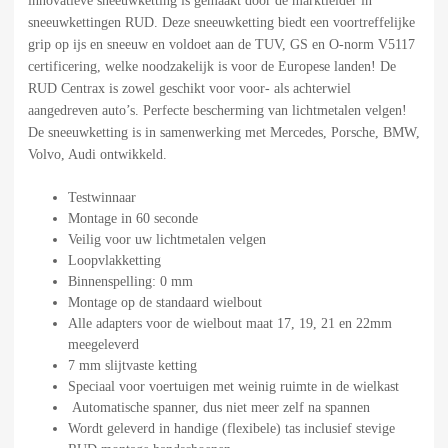
innovatieve sneeuwketting is gemaakt door de marktleider in
sneeuwkettingen RUD. Deze sneeuwketting biedt een voortreffelijke
grip op ijs en sneeuw en voldoet aan de TUV, GS en O-norm V5117
certificering, welke noodzakelijk is voor de Europese landen! De
RUD Centrax is zowel geschikt voor voor- als achterwiel
aangedreven auto’s. Perfecte bescherming van lichtmetalen velgen!
De sneeuwketting is in samenwerking met Mercedes, Porsche, BMW,
Volvo, Audi ontwikkeld.
Testwinnaar
Montage in 60 seconde
Veilig voor uw lichtmetalen velgen
Loopvlakketting
Binnenspelling: 0 mm
Montage op de standaard wielbout
Alle adapters voor de wielbout maat 17, 19, 21 en 22mm
meegeleverd
7 mm slijtvaste ketting
Speciaal voor voertuigen met weinig ruimte in de wielkast
Automatische spanner, dus niet meer zelf na spannen
Wordt geleverd in handige (flexibele) tas inclusief stevige