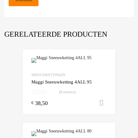
GERELATEERDE PRODUCTEN
Add to Wishlist
Add to Compare
SNEEUWKETTINGEN
Maggi Sneeuwketting 4ALL 95
(0 reviews)
38,50
Toevoegen
€
Add to Wishlist