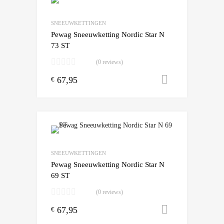
Add to Wishlist
Add to Compare
SNEEUWKETTINGEN
Pewag Sneeuwketting Nordic Star N
73 ST
(0 reviews)
67,95
Toevoegen
€
Add to Wishlist
Add to Compare
SNEEUWKETTINGEN
Pewag Sneeuwketting Nordic Star N
69 ST
(0 reviews)
67,95
Toevoegen
€