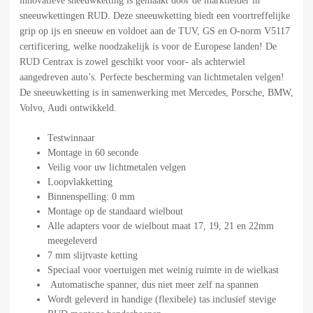
innovatieve sneeuwketting is gemaakt door de marktleider in
sneeuwkettingen RUD. Deze sneeuwketting biedt een voortreffelijke
grip op ijs en sneeuw en voldoet aan de TUV, GS en O-norm V5117
certificering, welke noodzakelijk is voor de Europese landen! De
RUD Centrax is zowel geschikt voor voor- als achterwiel
aangedreven auto’s. Perfecte bescherming van lichtmetalen velgen!
De sneeuwketting is in samenwerking met Mercedes, Porsche, BMW,
Volvo, Audi ontwikkeld.
Testwinnaar
Montage in 60 seconde
Veilig voor uw lichtmetalen velgen
Loopvlakketting
Binnenspelling: 0 mm
Montage op de standaard wielbout
Alle adapters voor de wielbout maat 17, 19, 21 en 22mm
meegeleverd
7 mm slijtvaste ketting
Speciaal voor voertuigen met weinig ruimte in de wielkast
Automatische spanner, dus niet meer zelf na spannen
Wordt geleverd in handige (flexibele) tas inclusief stevige