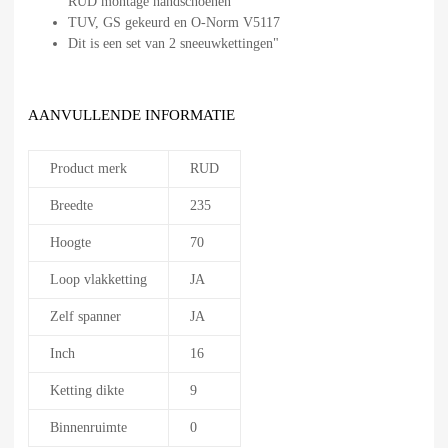
RUD montage handschoenen
TUV, GS gekeurd en O-Norm V5117
Dit is een set van 2 sneeuwkettingen"
AANVULLENDE INFORMATIE
Product merk
RUD
Breedte
235
Hoogte
70
Loop vlakketting
JA
Zelf spanner
JA
Inch
16
Ketting dikte
9
Binnenruimte
0