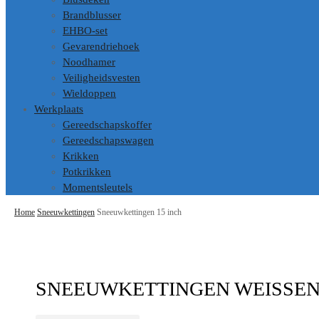
Brandblusser
EHBO-set
Gevarendriehoek
Noodhamer
Veiligheidsvesten
Wieldoppen
Werkplaats
Gereedschapskoffer
Gereedschapswagen
Krikken
Potkrikken
Momentsleutels
Home
Sneeuwkettingen
Sneeuwkettingen 15 inch
SNEEUWKETTINGEN WEISSENFE