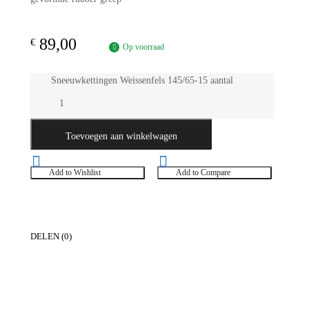
89,00
€
Op voorraad
Sneeuwkettingen Weissenfels 145/65-15 aantal
Toevoegen aan winkelwagen
Add to Wishlist
Add to Compare
DELEN (0)