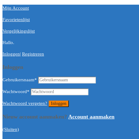
Mijn Account
Favorietenlijst
Vergelijkingslijst
Hallo.
Inloggen
|
Registreren
Inloggen
Gebruikersnaam
*
Wachtwoord
*
Wachtwoord vergeten?
Nieuw account aanmaken?
Account aanmaken
(Sluiten)