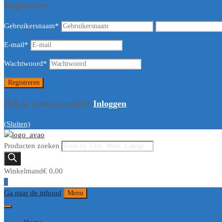
Registreren
Gebruikersnaam
*
E-mail
*
Wachtwoord
*
Heb je al een account?
Inloggen
(Sluiten)
Producten zoeken
Winkelmand
€
0,00
0
Ga naar de inhoud
Menu