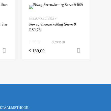
Add to Wishlist
Add to Wishlist
SNEEUWKETTINGEN
Add to Compare
Add t
 Star
Pewag Sneeuwketting Servo 9
RS9 73
(0 reviews)
139,00
Toevoegen aan winkelwagen
Toevoegen a
€
ETAALMETHODE: