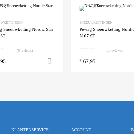
Add to Wishlist
UWKETTINGEN
SNEEUWKETTINGEN
 Compare
Add to Compare
g Sneeuwketting Nordic Star
Pewag Sneeuwketting Nordic
 ST
N 67 ST
(0 reviews)
(0 reviews)
,95
67,95
n winkelwagen
Toevoegen aan winkelwagen
€
KLANTENSERVICE
ACCOUNT
B