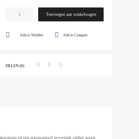
Toevoegen aan winkelwagen
Add to Wishlist
Add to Compare
DELEN (0)
aaksysteem en een ergonomisch gevormde rubber greep.