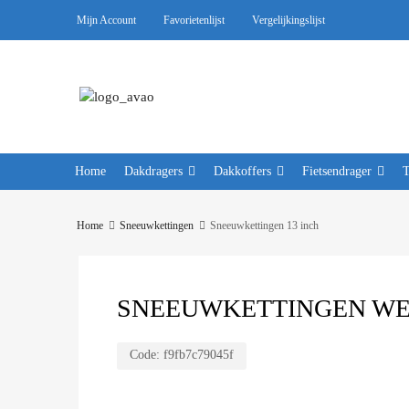
Mijn Account
Favorietenlijst
Vergelijkingslijst
Home
Dakdragers
Dakkoffers
Fietsendrager
Home
Sneeuwkettingen
Sneeuwkettingen 13 inch
SNEEUWKETTINGEN WEIS
Code:
f9fb7c79045f