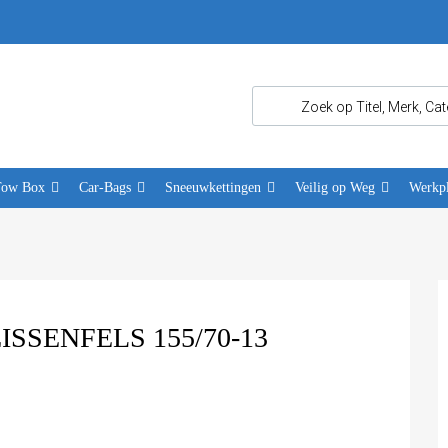
Tow Box
Car-Bags
Sneeuwkettingen
Veilig op Weg
Werkpl
SENFELS 155/70-13