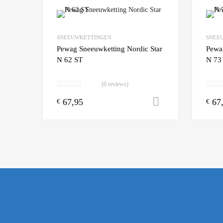
Add to Wishlist
SNEEUWKETTINGEN
SNEE
Add to
Pewag Sneeuwketting Nordic Star
Pewa
N 62 ST
N 73
(0 reviews)
67,95
67
Toevoegen aa
€
€