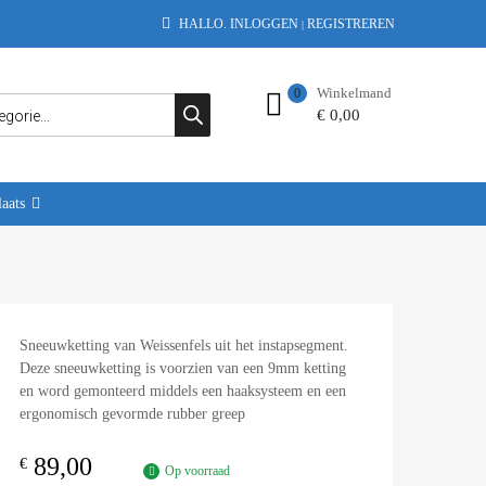
HALLO.
INLOGGEN
REGISTREREN
|
Winkelmand
0
€
0,00
aats
Sneeuwketting van Weissenfels uit het instapsegment.
Deze sneeuwketting is voorzien van een 9mm ketting
en word gemonteerd middels een haaksysteem en een
ergonomisch gevormde rubber greep
89,00
€
Op voorraad