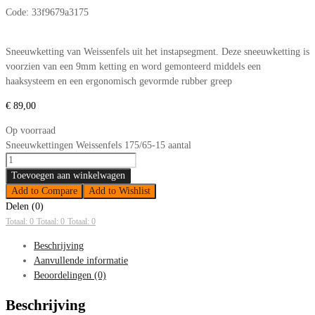
Code:
33f9679a3175
Sneeuwketting van Weissenfels uit het instapsegment. Deze sneeuwketting is
voorzien van een 9mm ketting en word gemonteerd middels een
haaksysteem en een ergonomisch gevormde rubber greep
€
89,00
Op voorraad
Sneeuwkettingen Weissenfels 175/65-15 aantal
Toevoegen aan winkelwagen
Add to Compare
Add to Wishlist
Delen (0)
Totaal: 0
Totaal: 0
Totaal: 0
Beschrijving
Aanvullende informatie
Beoordelingen (0)
Beschrijving