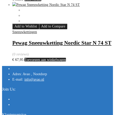
Add to Wishlist
Add to Compare
Sneeuwkettingen
Pewag Sneeuwketting Nordic Star N 74 ST
(0 reviews)
€
67,95
Toevoegen aan winkelwagen
Adres:
Avao , Nootdorp
E-mail:
info@avao.nl
Join Us:
Klantenservice