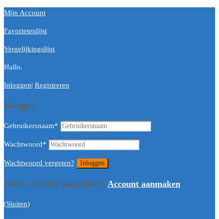
Mijn Account
Favorietenlijst
Vergelijkingslijst
Hallo.
Inloggen
|
Registreren
Inloggen
Gebruikersnaam
*
Wachtwoord
*
Wachtwoord vergeten?
Nieuw account aanmaken?
Account aanmaken
(Sluiten)