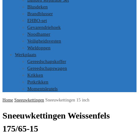
Banden Reparatie Set
Blusdeken
Brandblusser
EHBO-set
Gevarendriehoek
Noodhamer
Veiligheidsvesten
Wieldoppen
Werkplaats
Gereedschapskoffer
Gereedschapswagen
Krikken
Potkrikken
Momentsleutels
Home
Sneeuwkettingen
Sneeuwkettingen 15 inch
Sneeuwkettingen Weissenfels
175/65-15