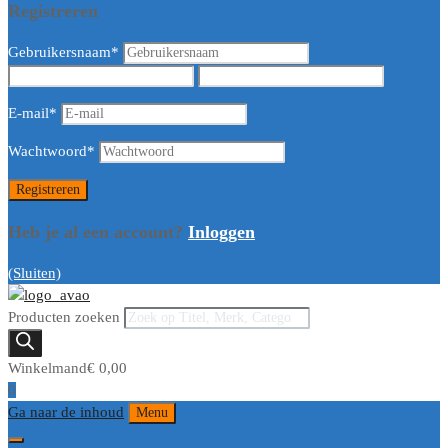
Registreren
Gebruikersnaam
*
E-mail
*
Wachtwoord
*
Heb je al een account?
Inloggen
(Sluiten)
Producten zoeken
Winkelmand
€
0,00
0
Ga naar de inhoud
Menu