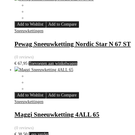
Add to Wishlist
Add to Compare
Sneeuwkettingen
Pewag Sneeuwketting Nordic Star N 67 ST
(0 reviews)
€
67,95
Toevoegen aan winkelwagen
Add to Wishlist
Add to Compare
Sneeuwkettingen
Maggi Sneeuwketting 4ALL 65
(0 reviews)
€
38,50
Lees verder