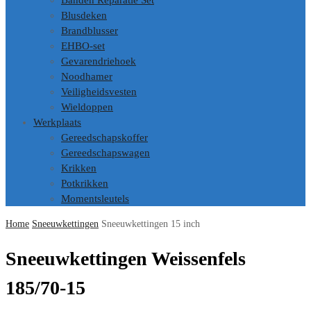
Banden Reparatie Set
Blusdeken
Brandblusser
EHBO-set
Gevarendriehoek
Noodhamer
Veiligheidsvesten
Wieldoppen
Werkplaats
Gereedschapskoffer
Gereedschapswagen
Krikken
Potkrikken
Momentsleutels
Home
Sneeuwkettingen
Sneeuwkettingen 15 inch
Sneeuwkettingen Weissenfels
185/70-15