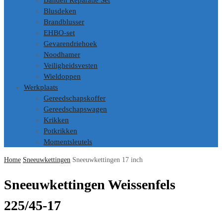
Banden Reparatie Set
Blusdeken
Brandblusser
EHBO-set
Gevarendriehoek
Noodhamer
Veiligheidsvesten
Wieldoppen
Werkplaats
Gereedschapskoffer
Gereedschapswagen
Krikken
Potkrikken
Momentsleutels
Home
Sneeuwkettingen
Sneeuwkettingen 17 inch
Sneeuwkettingen Weissenfels
225/45-17