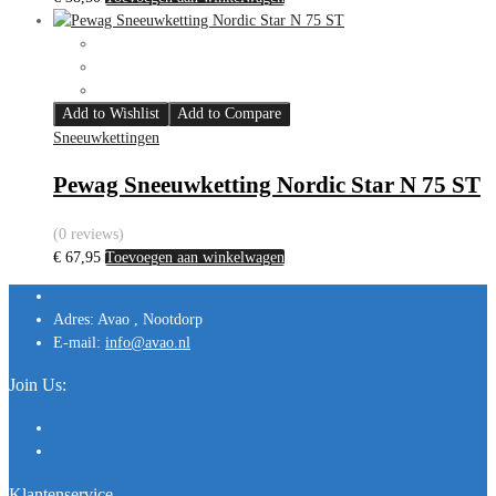
Add to Wishlist
Add to Compare
Sneeuwkettingen
Pewag Sneeuwketting Nordic Star N 75 ST
(0 reviews)
€
67,95
Toevoegen aan winkelwagen
Adres:
Avao , Nootdorp
E-mail:
info@avao.nl
Join Us:
Klantenservice