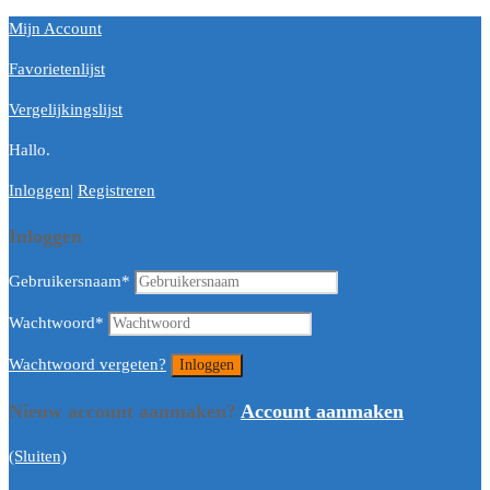
Mijn Account
Favorietenlijst
Vergelijkingslijst
Hallo.
Inloggen
|
Registreren
Inloggen
Gebruikersnaam
*
Wachtwoord
*
Wachtwoord vergeten?
Nieuw account aanmaken?
Account aanmaken
(Sluiten)