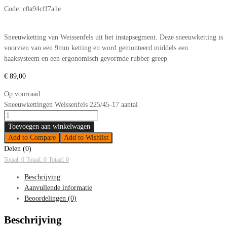
Code:
c0a94cff7a1e
Sneeuwketting van Weissenfels uit het instapsegment. Deze sneeuwketting is
voorzien van een 9mm ketting en word gemonteerd middels een
haaksysteem en een ergonomisch gevormde rubber greep
€
89,00
Op voorraad
Sneeuwkettingen Weissenfels 225/45-17 aantal
Toevoegen aan winkelwagen
Add to Compare
Add to Wishlist
Delen (0)
Totaal: 0
Totaal: 0
Totaal: 0
Beschrijving
Aanvullende informatie
Beoordelingen (0)
Beschrijving