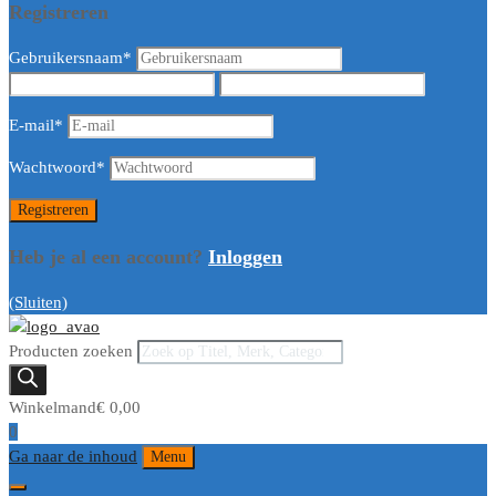
Registreren
Gebruikersnaam
*
E-mail
*
Wachtwoord
*
Heb je al een account?
Inloggen
(Sluiten)
Producten zoeken
Winkelmand
€
0,00
0
Ga naar de inhoud
Menu