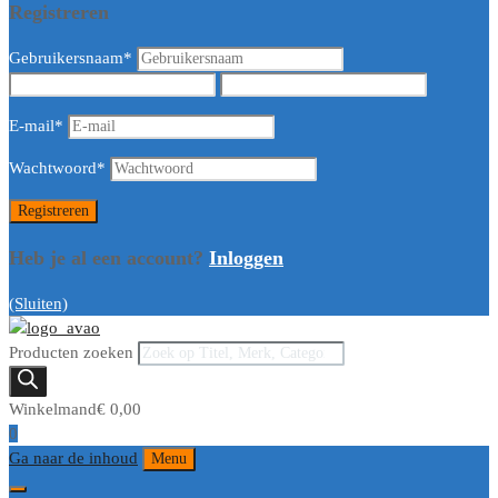
Registreren
Gebruikersnaam
*
E-mail
*
Wachtwoord
*
Heb je al een account?
Inloggen
(Sluiten)
Producten zoeken
Winkelmand
€
0,00
0
Ga naar de inhoud
Menu