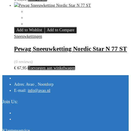
Add to Wishlist
Add to Compare
Sneeuwkettingen
Pewag Sneeuwketting Nordic Star N 77 ST
(0 reviews)
€
67,95
Toevoegen aan winkelwagen
Adres:
Avao , Nootdorp
E-mail:
info@avao.nl
Join Us:
Klantenservice