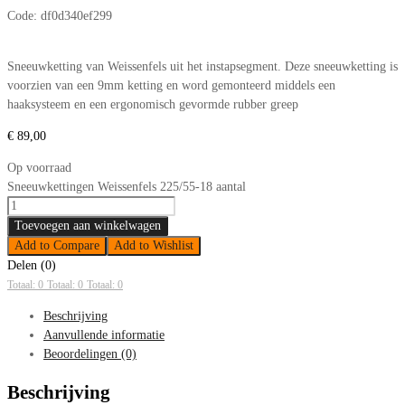
Code:
df0d340ef299
Sneeuwketting van Weissenfels uit het instapsegment. Deze sneeuwketting is
voorzien van een 9mm ketting en word gemonteerd middels een
haaksysteem en een ergonomisch gevormde rubber greep
€
89,00
Op voorraad
Sneeuwkettingen Weissenfels 225/55-18 aantal
Toevoegen aan winkelwagen
Add to Compare
Add to Wishlist
Delen (0)
Totaal: 0
Totaal: 0
Totaal: 0
Beschrijving
Aanvullende informatie
Beoordelingen (0)
Beschrijving