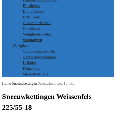
Banden Reparatie Set
Blusdeken
Brandblusser
EHBO-set
Gevarendriehoek
Noodhamer
Veiligheidsvesten
Wieldoppen
Werkplaats
Gereedschapskoffer
Gereedschapswagen
Krikken
Potkrikken
Momentsleutels
Home
Sneeuwkettingen
Sneeuwkettingen 18 inch
Sneeuwkettingen Weissenfels
225/55-18