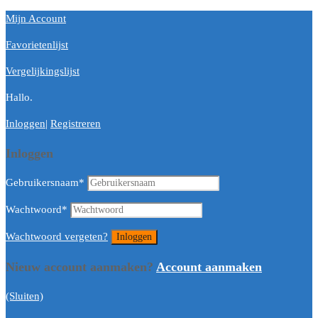
Mijn Account
Favorietenlijst
Vergelijkingslijst
Hallo.
Inloggen
|
Registreren
Inloggen
Gebruikersnaam
*
Wachtwoord
*
Wachtwoord vergeten?
Nieuw account aanmaken?
Account aanmaken
(Sluiten)