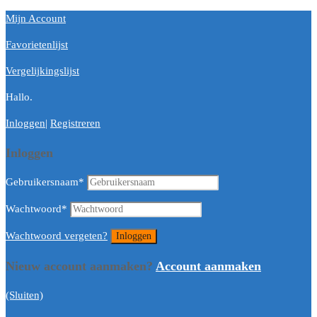
Mijn Account
Favorietenlijst
Vergelijkingslijst
Hallo.
Inloggen
|
Registreren
Inloggen
Gebruikersnaam
*
Wachtwoord
*
Wachtwoord vergeten?
Nieuw account aanmaken?
Account aanmaken
(Sluiten)