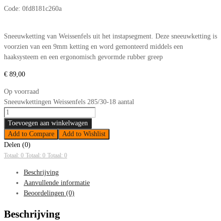
Code:
0fd8181c260a
Sneeuwketting van Weissenfels uit het instapsegment. Deze sneeuwketting is
voorzien van een 9mm ketting en word gemonteerd middels een
haaksysteem en een ergonomisch gevormde rubber greep
€
89,00
Op voorraad
Sneeuwkettingen Weissenfels 285/30-18 aantal
Toevoegen aan winkelwagen
Add to Compare
Add to Wishlist
Delen (0)
Totaal: 0
Totaal: 0
Totaal: 0
Beschrijving
Aanvullende informatie
Beoordelingen (0)
Beschrijving