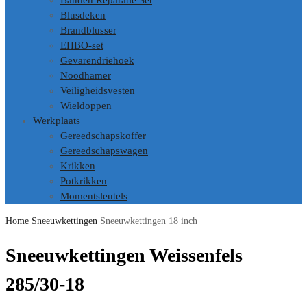
Banden Reparatie Set
Blusdeken
Brandblusser
EHBO-set
Gevarendriehoek
Noodhamer
Veiligheidsvesten
Wieldoppen
Werkplaats
Gereedschapskoffer
Gereedschapswagen
Krikken
Potkrikken
Momentsleutels
Home
Sneeuwkettingen
Sneeuwkettingen 18 inch
Sneeuwkettingen Weissenfels
285/30-18