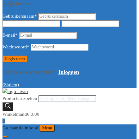
Registreren
Gebruikersnaam
*
E-mail
*
Wachtwoord
*
Heb je al een account?
Inloggen
(Sluiten)
Producten zoeken
Winkelmand
€
0,00
0
Ga naar de inhoud
Menu