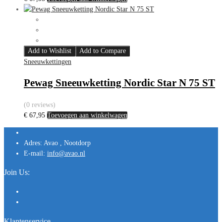
Add to Wishlist
Add to Compare
Sneeuwkettingen
Pewag Sneeuwketting Nordic Star N 75 ST
(0 reviews)
€
67,95
Toevoegen aan winkelwagen
Adres:
Avao , Nootdorp
E-mail:
info@avao.nl
Join Us:
Klantenservice