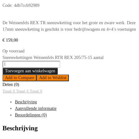
Code:
4db7ccb92989
De Weissenfels REX TR sneeuwketting voor het grote en zware werk. Deze
17mm sneeuwketting is geschikt is voor bedrijfswagens en 4×4’s voertuigen
€
159,00
Op voorraad
Sneeuwkettingen Weissenfels RTR REX 205/75-15 aantal
Toevoegen aan winkelwagen
Add to Compare
Add to Wishlist
Delen (0)
Totaal: 0
Totaal: 0
Totaal: 0
Beschrijving
Aanvullende informatie
Beoordelingen (0)
Beschrijving