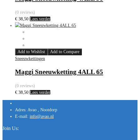
(0 reviews)
€
38,50
Lees verder
Add to Wishlist
Add to Compare
Sneeuwkettingen
Maggi Sneeuwketting 4ALL 65
(0 reviews)
€
38,50
Lees verder
Adres:
Avao , Nootdorp
E-mail:
info@avao.nl
Join Us: