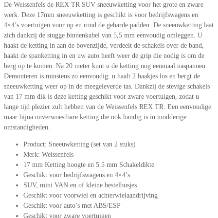
De Weissenfels de REX TR SUV sneeuwketting voor het grote en zware
werk. Deze 17mm sneeuwketting is geschikt is voor bedrijfswagens en
4×4’s voertuigen voor op en rond de geharde padden. De sneeuwketting laat
zich dankzij de stugge binnenkabel van 5,5 mm eenvoudig omleggen. U
haakt de ketting in aan de bovenzijde, verdeelt de schakels over de band,
haakt de spanketting in en uw auto heeft weer de grip die nodig is om de
berg op te komen. Na 20 meter kunt u de ketting nog eenmaal naspannen.
Demonteren is minstens zo eenvoudig: u haalt 2 haakjes los en bergt de
sneeuwketting weer op in de meegeleverde tas. Dankzij de stevige schakels
van 17 mm dik is deze ketting geschikt voor zware voertuigen, zodat u
lange tijd plezier zult hebben van de Weissenfels REX TR. Een eenvoudige
maar bijna onverwoestbare ketting die ook handig is in modderige
omstandigheden.
Product: Sneeuwketting (set van 2 stuks)
Merk: Weissenfels
17 mm Ketting hoogte en 5.5 mm Schakeldikte
Geschikt voor bedrijfswagens en 4×4’s
SUV, mini VAN en of kleine bestelbusjes
Geschikt voor voorwiel en achterwielaandrijving
Geschikt voor auto’s met ABS/ESP
Geschikt voor zware voertuigen