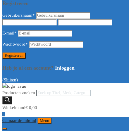
Registreren
Gebruikersnaam
*
E-mail
*
Wachtwoord
*
Heb je al een account?
Inloggen
(Sluiten)
Producten zoeken
Winkelmand
€
0,00
0
Ga naar de inhoud
Menu