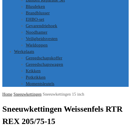
Banden Reparatie Set
Blusdeken
Brandblusser
EHBO-set
Gevarendriehoek
Noodhamer
Veiligheidsvesten
Wieldoppen
Werkplaats
Gereedschapskoffer
Gereedschapswagen
Krikken
Potkrikken
Momentsleutels
Home
Sneeuwkettingen
Sneeuwkettingen 15 inch
Sneeuwkettingen Weissenfels RTR
REX 205/75-15