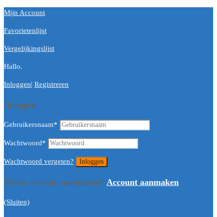
Mijn Account
Favorietenlijst
Vergelijkingslijst
Hallo.
Inloggen
|
Registreren
Inloggen
Gebruikersnaam
*
Wachtwoord
*
Wachtwoord vergeten?
Nieuw account aanmaken?
Account aanmaken
(Sluiten)