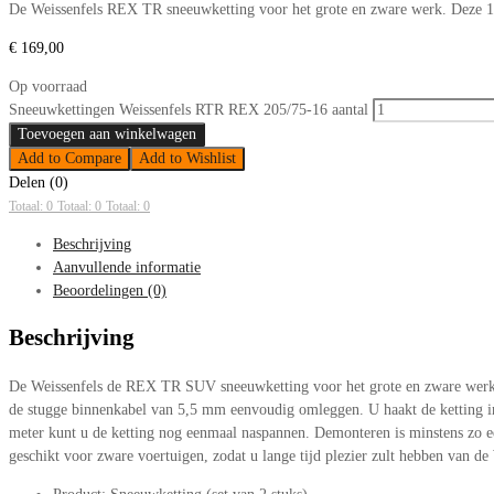
De Weissenfels REX TR sneeuwketting voor het grote en zware werk. Deze 17
€
169,00
Op voorraad
Sneeuwkettingen Weissenfels RTR REX 205/75-16 aantal
Toevoegen aan winkelwagen
Add to Compare
Add to Wishlist
Delen (0)
Totaal: 0
Totaal: 0
Totaal: 0
Beschrijving
Aanvullende informatie
Beoordelingen (0)
Beschrijving
De Weissenfels de REX TR SUV sneeuwketting voor het grote en zware werk. 
de stugge binnenkabel van 5,5 mm eenvoudig omleggen. U haakt de ketting in 
meter kunt u de ketting nog eenmaal naspannen. Demonteren is minstens zo ee
geschikt voor zware voertuigen, zodat u lange tijd plezier zult hebben van