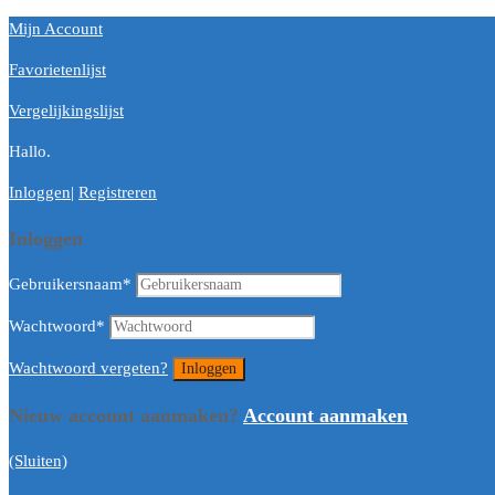
Mijn Account
Favorietenlijst
Vergelijkingslijst
Hallo.
Inloggen
|
Registreren
Inloggen
Gebruikersnaam
*
Wachtwoord
*
Wachtwoord vergeten?
Nieuw account aanmaken?
Account aanmaken
(Sluiten)