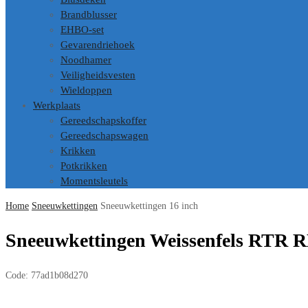
Brandblusser
EHBO-set
Gevarendriehoek
Noodhamer
Veiligheidsvesten
Wieldoppen
Werkplaats
Gereedschapskoffer
Gereedschapswagen
Krikken
Potkrikken
Momentsleutels
Home
Sneeuwkettingen
Sneeuwkettingen 16 inch
Sneeuwkettingen Weissenfels RTR R
Code:
77ad1b08d270