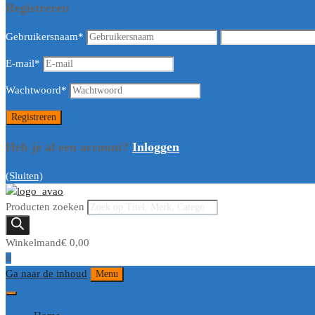
Registreren
Gebruikersnaam
*
E-mail
*
Wachtwoord
*
Heb je al een account?
Inloggen
(Sluiten)
Producten zoeken
Winkelmand
€
0,00
0
Ga naar de inhoud
Menu