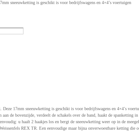
mm sneeuwketting is geschikt is voor bedrijfswagens en 4×4’s voertuigen
Deze 17mm sneeuwketting is geschikt is voor bedrijfswagens en 4×4’s voertui
aan de bovenzijde, verdeelt de schakels over de band, haakt de spanketting in
nvoudig: u haalt 2 haakjes los en bergt de sneeuwketting weer op in de meegele
 de Weissenfels REX TR. Een eenvoudige maar bijna onverwoestbare ketting die 