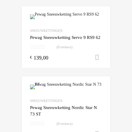
Add to Wishlist
Add to Compare
SNEEUWKETTINGEN
Pewag Sneeuwketting Servo 9 RS9 62
(0 reviews)
139,00
Toevoegen
€
Add to Wishlist
Add to Compare
SNEEUWKETTINGEN
Pewag Sneeuwketting Nordic Star N
73 ST
(0 reviews)