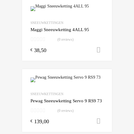
Add to Wishlist
Add to Compare
SNEEUWKETTINGEN
Maggi Sneeuwketting 4ALL 95
(0 reviews)
38,50
Toevoegen
€
Add to Wishlist
Add to Compare
SNEEUWKETTINGEN
Pewag Sneeuwketting Servo 9 RS9 73
(0 reviews)
139,00
Toevoegen
€