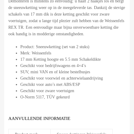
Demonteren is minstens zo eenvoudig: u haalt 2 haakjes los en bergt
de sneeuwketting weer op in de meegeleverde tas. Dankzij de stevige
schakels van 17 mm dik is deze ketting geschikt voor zware
voertuigen, zodat u lange tijd plezier zult hebben van de Weissenfels
REX TR. Een eenvoudige maar bijna onverwoestbare ketting die
ook handig is in modderige omstandigheden.
Product: Sneeuwketting (set van 2 stuks)
Merk: Weissenfels
17 mm Ketting hoogte en 5.5 mm Schakeldikte
Geschikt voor bedrijfswagens en 4×4’s
SUV, mini VAN en of kleine bestelbusjes
Geschikt voor voorwiel en achterwielaandrijving
Geschikt voor auto’s met ABS/ESP
Geschikt voor zware voertuigen
O-Norm 5117, TÜV gekeurd
AANVULLENDE INFORMATIE