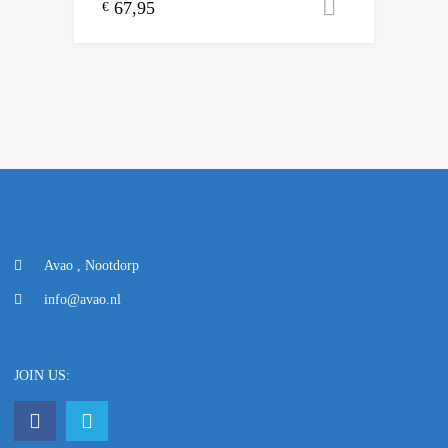
67,95
Toevoegen
€
Avao , Nootdorp
info@avao.nl
JOIN US: