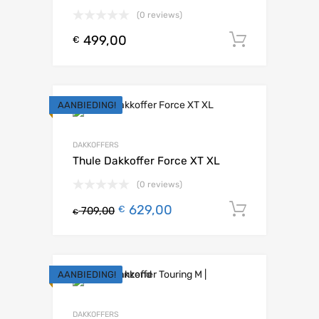
(0 reviews)
499,00
Toevoeg
€
AANBIEDING!
DAKKOFFERS
Thule Dakkoffer Force XT XL
(0 reviews)
629,00
Toevoeg
€
709,00
€
AANBIEDING!
DAKKOFFERS