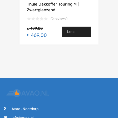
Thule Dakkoffer Touring M |
Zwartglanzend
(0 reviews)
499,00
€
Lees
469,00
€
verder
Avao , Nootdorp
info@avao.nl