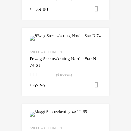
139,00
Toevoegen
€
Add to Wishlist
Add to Compare
SNEEUWKETTINGEN
Pewag Sneeuwketting Nordic Star N
74 ST
(0 reviews)
67,95
Toevoegen
€
Add to Wishlist
Add to Compare
SNEEUWKETTINGEN