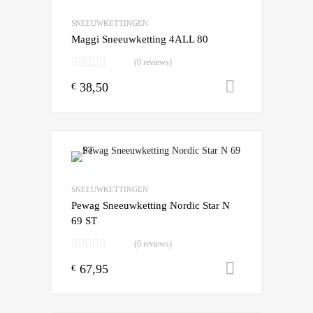
Add to Compare
SNEEUWKETTINGEN
Maggi Sneeuwketting 4ALL 80
(0 reviews)
38,50
Toevoegen
€
Add to Wishlist
Add to Compare
SNEEUWKETTINGEN
Pewag Sneeuwketting Nordic Star N
69 ST
(0 reviews)
67,95
Toevoegen
€