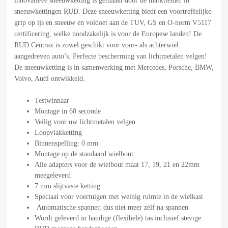
innovatieve sneeuwketting is gemaakt door de marktleider in
sneeuwkettingen RUD. Deze sneeuwketting biedt een voortreffelijke
grip op ijs en sneeuw en voldoet aan de TUV, GS en O-norm V5117
certificering, welke noodzakelijk is voor de Europese landen! De
RUD Centrax is zowel geschikt voor voor- als achterwiel
aangedreven auto’s. Perfecte bescherming van lichtmetalen velgen!
De sneeuwketting is in samenwerking met Mercedes, Porsche, BMW,
Volvo, Audi ontwikkeld.
Testwinnaar
Montage in 60 seconde
Veilig voor uw lichtmetalen velgen
Loopvlakketting
Binnenspelling: 0 mm
Montage op de standaard wielbout
Alle adapters voor de wielbout maat 17, 19, 21 en 22mm
meegeleverd
7 mm slijtvaste ketting
Speciaal voor voertuigen met weinig ruimte in de wielkast
Automatische spanner, dus niet meer zelf na spannen
Wordt geleverd in handige (flexibele) tas inclusief stevige