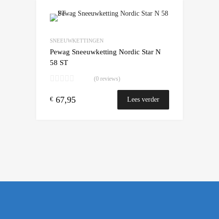
Add to Wishlist
Add to Compare
SNEEUWKETTINGEN
Pewag Sneeuwketting Nordic Star N
58 ST
(0 reviews)
67,95
€
Lees verder