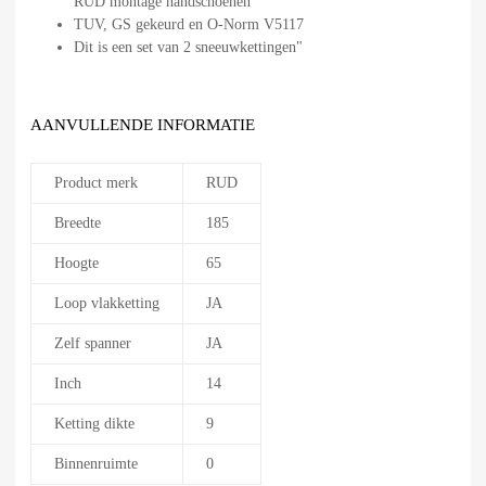
RUD montage handschoenen
TUV, GS gekeurd en O-Norm V5117
Dit is een set van 2 sneeuwkettingen"
AANVULLENDE INFORMATIE
Product merk
RUD
Breedte
185
Hoogte
65
Loop vlakketting
JA
Zelf spanner
JA
Inch
14
Ketting dikte
9
Binnenruimte
0