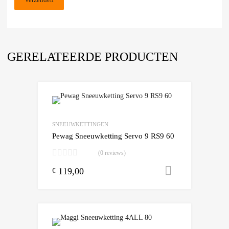
GERELATEERDE PRODUCTEN
Add to Wishlist
Add to Compare
SNEEUWKETTINGEN
Pewag Sneeuwketting Servo 9 RS9 60
(0 reviews)
119,00
Toevoegen
€
Add to Wishlist