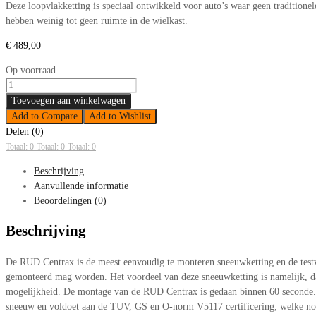
Deze loopvlakketting is speciaal ontwikkeld voor auto’s waar geen tradition
hebben weinig tot geen ruimte in de wielkast.
€
489,00
Op voorraad
Sneeuwkettingen
RUD
Toevoegen aan winkelwagen
Centrax
Add to Compare
Add to Wishlist
N891
Delen (0)
205/55-
Totaal: 0
Totaal: 0
Totaal: 0
17
Beschrijving
aantal
Aanvullende informatie
Beoordelingen (0)
Beschrijving
De RUD Centrax is de meest eenvoudig te monteren sneeuwketting en de testwi
gemonteerd mag worden. Het voordeel van deze sneeuwketting is namelijk, dat
mogelijkheid. De montage van de RUD Centrax is gedaan binnen 60 seconde. D
sneeuw en voldoet aan de TUV, GS en O-norm V5117 certificering, welke nood