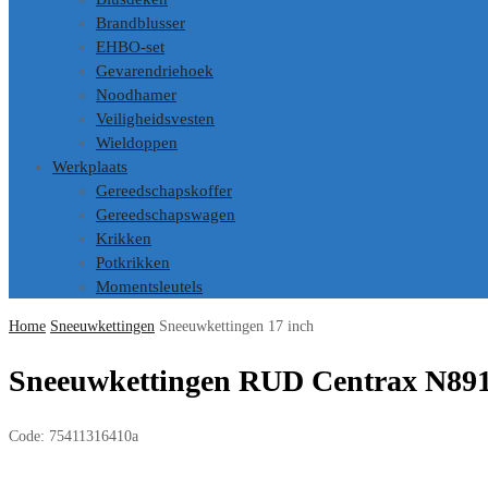
Brandblusser
EHBO-set
Gevarendriehoek
Noodhamer
Veiligheidsvesten
Wieldoppen
Werkplaats
Gereedschapskoffer
Gereedschapswagen
Krikken
Potkrikken
Momentsleutels
Home
Sneeuwkettingen
Sneeuwkettingen 17 inch
Sneeuwkettingen RUD Centrax N891
Code:
75411316410a