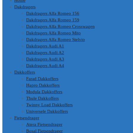
Home
inhoud
Dakdragers
Dakdragers Alfa Romeo 156
Dakdragers Alfa Romeo 159
Dakdragers Alfa Romeo Crosswagen
Dakdragers Alfa Romeo Mito
Dakdragers Alfa Romeo Stelvio
Dakdragers Audi A1
Dakdragers Audi A2
Dakdragers Audi A3
Dakdragers Audi A4
Dakkoffers
Farad Dakkoffers
Hapro Dakkoffers
Modula Dakkoffers
Thule Dakkoffers
Twinny Load Dakkoffers
Universele Dakkoffers
Fietsendrager
Atera Fietsendrager
Bosal Fietsendrager