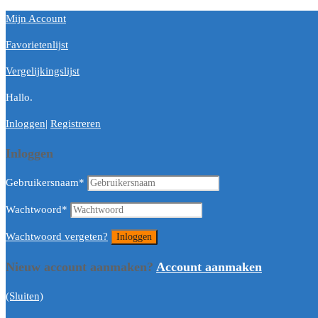
Mijn Account
Favorietenlijst
Vergelijkingslijst
Hallo.
Inloggen
|
Registreren
Inloggen
Gebruikersnaam
*
Wachtwoord
*
Wachtwoord vergeten?
Nieuw account aanmaken?
Account aanmaken
(Sluiten)