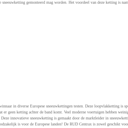
ele sneeuwketting gemonteerd mag worden. Het voordeel van deze ketting is nam
nnaar in diverse Europese sneeuwkettingen testen. Deze loopvlakketting is spe
 er geen ketting achter de band komt. Veel moderne voertuigen hebben weinig t
eze innovatieve sneeuwketting is gemaakt door de marktleider in sneeuwkettin
zakelijk is voor de Europese landen! De RUD Centrax is zowel geschikt voor 