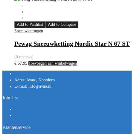
Add to Wishlist
Add to Compare
Sneeuwkettingen
Pewag Sneeuwketting Nordic Star N 67 ST
(0 reviews)
€
67,95
Toevoegen aan winkelwagen
Adres:
Avao , Nootdorp
E-mail:
info@avao.nl
Join Us:
Klantenservice