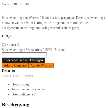
Code:
0b8f15cd3409
Sneeuwketting van Weissenfels uit het instapsegment. Deze sneeuwketting is
voorzien van een 9mm ketting en word gemonteerd middels een
haaksysteem en een ergonomisch gevormde rubber greep
€
89,00
Op voorraad
Sneeuwkettingen Weissenfels 215/70-15 aantal
Toevoegen aan winkelwagen
Add to Compare
Add to Wishlist
Delen (0)
Totaal: 0
Totaal: 0
Totaal: 0
Beschrijving
Aanvullende informatie
Beoordelingen (0)
Beschrijving