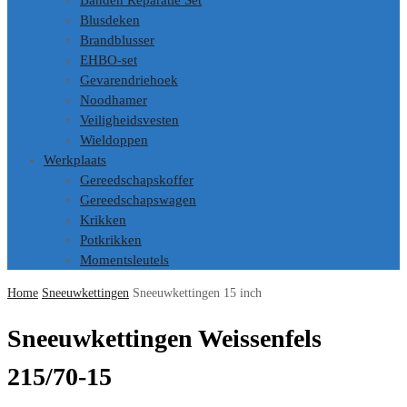
Banden Reparatie Set
Blusdeken
Brandblusser
EHBO-set
Gevarendriehoek
Noodhamer
Veiligheidsvesten
Wieldoppen
Werkplaats
Gereedschapskoffer
Gereedschapswagen
Krikken
Potkrikken
Momentsleutels
Home
Sneeuwkettingen
Sneeuwkettingen 15 inch
Sneeuwkettingen Weissenfels
215/70-15