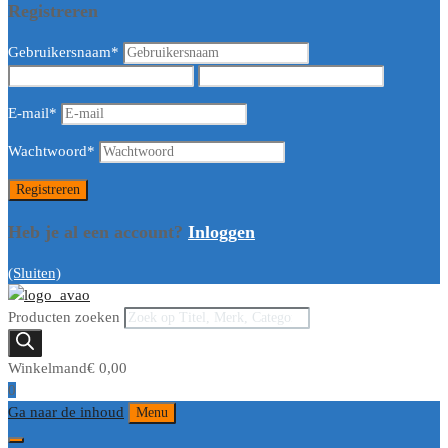
Registreren
Gebruikersnaam
*
E-mail
*
Wachtwoord
*
Heb je al een account?
Inloggen
(Sluiten)
Producten zoeken
Winkelmand
€
0,00
0
Ga naar de inhoud
Menu