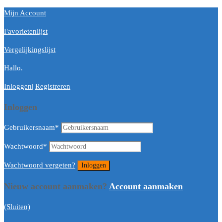
Mijn Account
Favorietenlijst
Vergelijkingslijst
Hallo.
Inloggen
|
Registreren
Inloggen
Gebruikersnaam
*
Wachtwoord
*
Wachtwoord vergeten?
Nieuw account aanmaken?
Account aanmaken
(Sluiten)