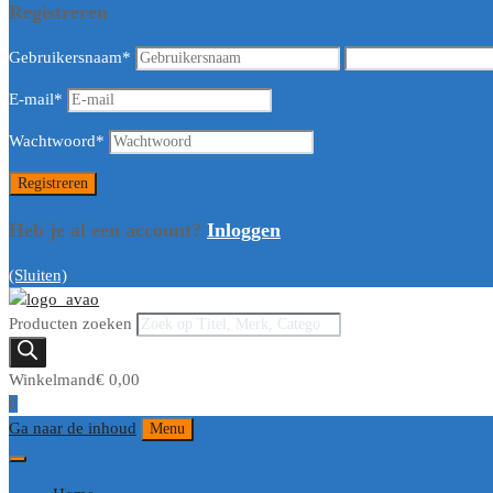
Registreren
Gebruikersnaam
*
E-mail
*
Wachtwoord
*
Heb je al een account?
Inloggen
(Sluiten)
Producten zoeken
Winkelmand
€
0,00
0
Ga naar de inhoud
Menu