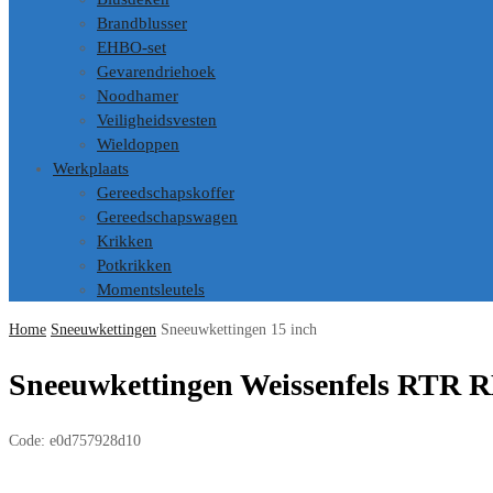
Brandblusser
EHBO-set
Gevarendriehoek
Noodhamer
Veiligheidsvesten
Wieldoppen
Werkplaats
Gereedschapskoffer
Gereedschapswagen
Krikken
Potkrikken
Momentsleutels
Home
Sneeuwkettingen
Sneeuwkettingen 15 inch
Sneeuwkettingen Weissenfels RTR R
Code:
e0d757928d10