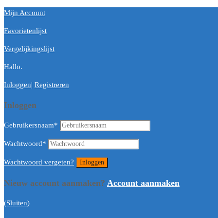
Mijn Account
Favorietenlijst
Vergelijkingslijst
Hallo.
Inloggen
|
Registreren
Inloggen
Gebruikersnaam
*
Wachtwoord
*
Wachtwoord vergeten?
Nieuw account aanmaken?
Account aanmaken
(Sluiten)