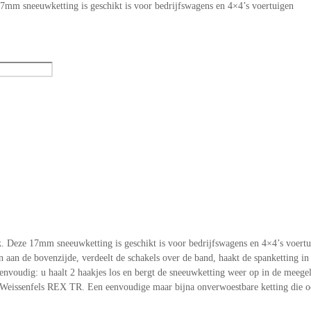
mm sneeuwketting is geschikt is voor bedrijfswagens en 4×4’s voertuigen
Deze 17mm sneeuwketting is geschikt is voor bedrijfswagens en 4×4’s voertui
aan de bovenzijde, verdeelt de schakels over de band, haakt de spanketting in
nvoudig: u haalt 2 haakjes los en bergt de sneeuwketting weer op in de meegele
 de Weissenfels REX TR. Een eenvoudige maar bijna onverwoestbare ketting die 