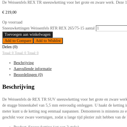
De Weissenfels REX TR sneeuwketting voor het grote en zware werk. Deze 17
€
219,00
Op voorraad
Sneeuwkettingen Weissenfels RTR REX 265/75-15 aantal
Toevoegen aan winkelwagen
Add to Compare
Add to Wishlist
Delen (0)
Totaal: 0
Totaal: 0
Totaal: 0
Beschrijving
Aanvullende informatie
Beoordelingen (0)
Beschrijving
De Weissenfels de REX TR SUV sneeuwketting voor het grote en zware werk. 
de stugge binnenkabel van 5,5 mm eenvoudig omleggen. U haakt de ketting in 
meter kunt u de ketting nog eenmaal naspannen. Demonteren is minstens zo ee
geschikt voor zware voertuigen, zodat u lange tijd plezier zult hebben van