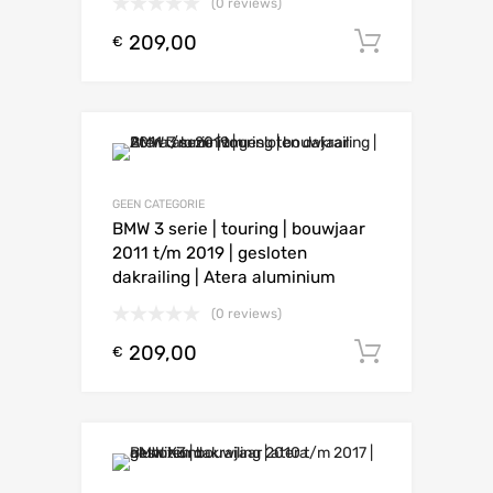
(0 reviews)
209,00
Toevoeg
€
GEEN CATEGORIE
BMW 3 serie | touring | bouwjaar
2011 t/m 2019 | gesloten
dakrailing | Atera aluminium
(0 reviews)
209,00
Toevoeg
€