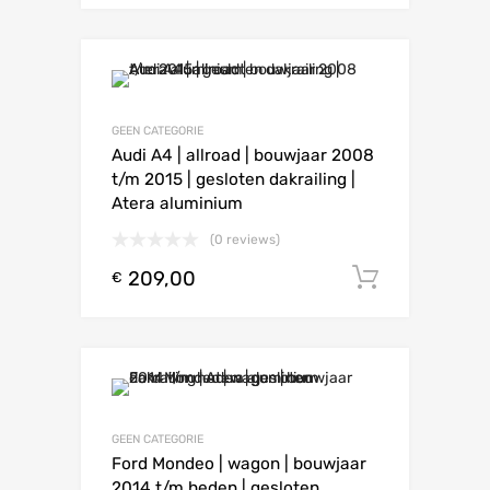
GEEN CATEGORIE
Audi A4 | allroad | bouwjaar 2008
t/m 2015 | gesloten dakrailing |
Atera aluminium
(0 reviews)
209,00
Toevoeg
€
GEEN CATEGORIE
Ford Mondeo | wagon | bouwjaar
2014 t/m heden | gesloten