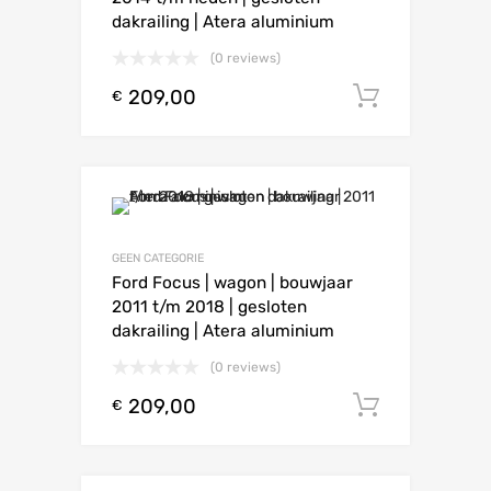
dakrailing | Atera aluminium
(0 reviews)
209,00
Toevoeg
€
GEEN CATEGORIE
Ford Focus | wagon | bouwjaar
2011 t/m 2018 | gesloten
dakrailing | Atera aluminium
(0 reviews)
209,00
Toevoeg
€