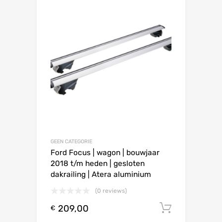
GEEN CATEGORIE
Ford Focus | wagon | bouwjaar
2018 t/m heden | gesloten
dakrailing | Atera aluminium
(0 reviews)
209,00
Toevoeg
€