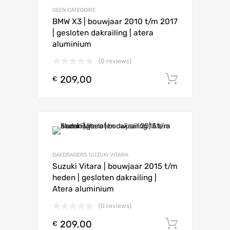
GEEN CATEGORIE
BMW X3 | bouwjaar 2010 t/m 2017
| gesloten dakrailing | atera
aluminium
(0 reviews)
209,00
Toevoeg
€
DAKDRAGERS SUZUKI VITARA
Suzuki Vitara | bouwjaar 2015 t/m
heden | gesloten dakrailing |
Atera aluminium
(0 reviews)
209,00
Toevoeg
€