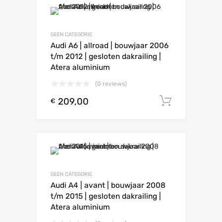
GEEN CATEGORIE
Audi A6 | allroad | bouwjaar 2006
t/m 2012 | gesloten dakrailing |
Atera aluminium
(0 reviews)
209,00
Toevoeg
€
GEEN CATEGORIE
Audi A4 | avant | bouwjaar 2008
t/m 2015 | gesloten dakrailing |
Atera aluminium