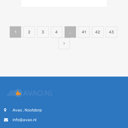
1
2
3
4
…
41
42
43
Avao , Nootdorp
info@avao.nl