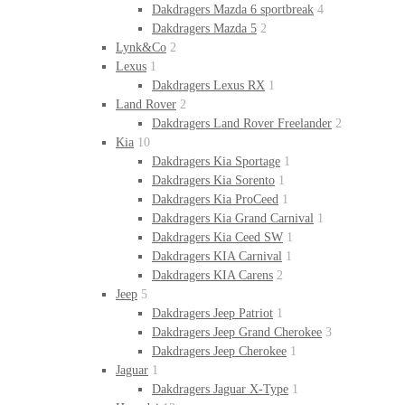
Dakdragers Mazda 6 sportbreak
4
Dakdragers Mazda 5
2
Lynk&Co
2
Lexus
1
Dakdragers Lexus RX
1
Land Rover
2
Dakdragers Land Rover Freelander
2
Kia
10
Dakdragers Kia Sportage
1
Dakdragers Kia Sorento
1
Dakdragers Kia ProCeed
1
Dakdragers Kia Grand Carnival
1
Dakdragers Kia Ceed SW
1
Dakdragers KIA Carnival
1
Dakdragers KIA Carens
2
Jeep
5
Dakdragers Jeep Patriot
1
Dakdragers Jeep Grand Cherokee
3
Dakdragers Jeep Cherokee
1
Jaguar
1
Dakdragers Jaguar X-Type
1