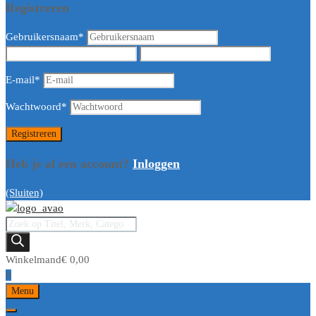
Registreren
Gebruikersnaam
*
E-mail
*
Wachtwoord
*
Heb je al een account?
Inloggen
(Sluiten)
Winkelmand
€
0,00
0
Menu