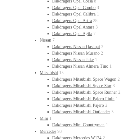
Dakdragers Opel Corsa
8
Dakdragers Opel Combo
3
Dakdragers Opel Calibra
1
Dakdragers Opel Astra
28
Dakdragers Opel Antara
3
Dakdragers Opel Agila
7
Nissan
7
Dakdragers Nissan Qashqai
3
Dakdragers Nissan Murano
2
Dakdragers Nissan Juke
1
Dakdragers Nissan Almera Tino
1
Mitsubishi
15
Dakdragers Mitsubishi Space Wagon
2
Dakdragers Mitsubishi Space Star
3
Dakdragers Mitsubishi Space Runner
2
Dakdragers Mitsubishi Pajero Pinin
1
Dakdragers Mitsubishi Pajero
2
Dakdragers Mitsubishi Outlander
3
Mini
1
Dakdragers Mini Countryman
1
Mercedes
93
Dakdragers Mercedes W124
2