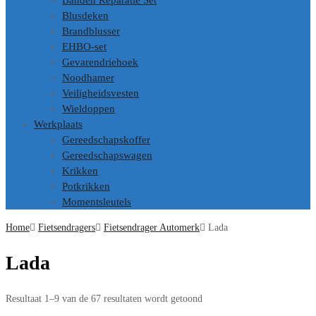
Banden Reparatie Set
Blusdeken
Brandblusser
EHBO-set
Gevarendriehoek
Noodhamer
Veiligheidsvesten
Wieldoppen
Werkplaats
Gereedschapskoffer
Gereedschapswagen
Krikken
Potkrikken
Momentsleutels
Home
Fietsendragers
Fietsendrager Automerk
Lada
Lada
Resultaat 1–9 van de 67 resultaten wordt getoond