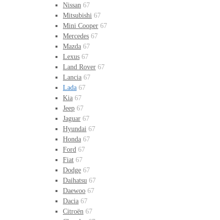
Nissan
67
Mitsubishi
67
Mini Cooper
67
Mercedes
67
Mazda
67
Lexus
67
Land Rover
67
Lancia
67
Lada
67
Kia
67
Jeep
67
Jaguar
67
Hyundai
67
Honda
67
Ford
67
Fiat
67
Dodge
67
Daihatsu
67
Daewoo
67
Dacia
67
Citroën
67