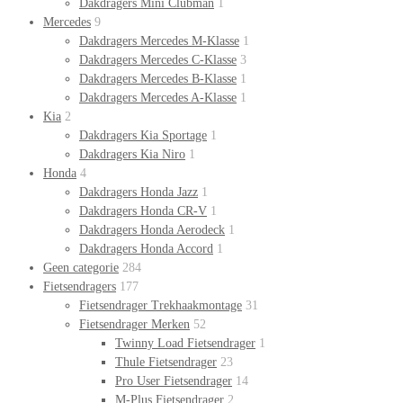
Dakdragers Mini Clubman
1
Mercedes
9
Dakdragers Mercedes M-Klasse
1
Dakdragers Mercedes C-Klasse
3
Dakdragers Mercedes B-Klasse
1
Dakdragers Mercedes A-Klasse
1
Kia
2
Dakdragers Kia Sportage
1
Dakdragers Kia Niro
1
Honda
4
Dakdragers Honda Jazz
1
Dakdragers Honda CR-V
1
Dakdragers Honda Aerodeck
1
Dakdragers Honda Accord
1
Geen categorie
284
Fietsendragers
177
Fietsendrager Trekhaakmontage
31
Fietsendrager Merken
52
Twinny Load Fietsendrager
1
Thule Fietsendrager
23
Pro User Fietsendrager
14
M-Plus Fietsendrager
2