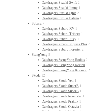
Dakdragers Suzuki Swift
2
Dakdragers Suzuki Jimny
1
Dakdragers Suzuki Ignis
2
Dakdragers Suzuki Baleno
1
Subaru
7
Dakdragers Subaru XV
1
Dakdragers Subaru Tribeca
1
Dakdragers Subaru Justy
1
Dakdragers subaru Impreza Plus
2
Dakdragers Subaru Forester
2
SsangYong
5
Dakdragers SsangYong Rodius
2
Dakdragers SsangYong Rexton
1
Dakdragers SsangYong Korando
2
Skoda
12
Dakdragers Skoda Yeti
1
Dakdragers Skoda SuperB
1
Dakdragers Skoda SuoerB
1
Dakdragers Skoda Roomster
1
Dakdragers Skoda Praktik
1
Dakdragers Skoda Octavia
1