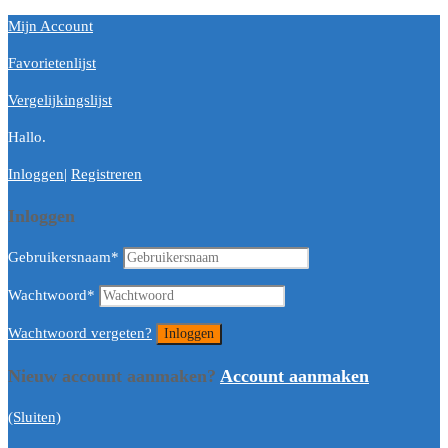
Mijn Account
Favorietenlijst
Vergelijkingslijst
Hallo.
Inloggen
|
Registreren
Inloggen
Gebruikersnaam
*
Wachtwoord
*
Wachtwoord vergeten?
Nieuw account aanmaken?
Account aanmaken
(Sluiten)