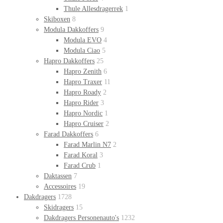
Thule Allesdragerrek
1
Skiboxen
8
Modula Dakkoffers
9
Modula EVO
4
Modula Ciao
5
Hapro Dakkoffers
25
Hapro Zenith
6
Hapro Traxer
11
Hapro Roady
2
Hapro Rider
3
Hapro Nordic
1
Hapro Cruiser
2
Farad Dakkoffers
6
Farad Marlin N7
2
Farad Koral
3
Farad Crub
1
Daktassen
7
Accessoires
19
Dakdragers
1728
Skidragers
15
Dakdragers Personenauto's
1232