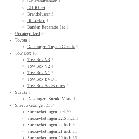
Gevarendriehoek
1
EHBO-set
5
Brandblusser
3
Blusdeken
1
Banden Reparatie Set
1
Uncategorized
34
Toyota
1
Dakdragers Toyota Corolla
1
Tow Box
16
Tow Box V3
2
Tow Box V2
4
Tow Box V1
2
Tow Box EVO
1
Tow Box Accessoires
7
Suzuki
1
Dakdragers Suzuki Vitara
1
Sneeuwkettingen
2354
Sneeuwkettingen inch
57
Sneeuwkettingen 22,5 inch
1
Sneeuwkettingen 22 inch
8
Sneeuwkettingen 21 inch
21
Sneeuwkettingen 20 inch
85