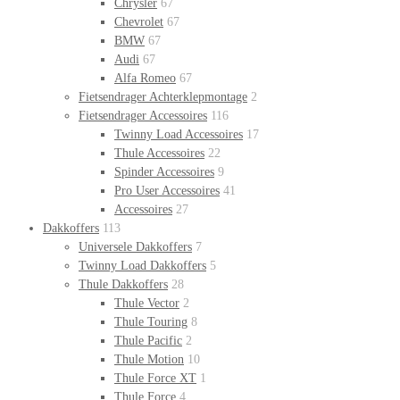
Chrysler
67
Chevrolet
67
BMW
67
Audi
67
Alfa Romeo
67
Fietsendrager Achterklepmontage
2
Fietsendrager Accessoires
116
Twinny Load Accessoires
17
Thule Accessoires
22
Spinder Accessoires
9
Pro User Accessoires
41
Accessoires
27
Dakkoffers
113
Universele Dakkoffers
7
Twinny Load Dakkoffers
5
Thule Dakkoffers
28
Thule Vector
2
Thule Touring
8
Thule Pacific
2
Thule Motion
10
Thule Force XT
1
Thule Force
4