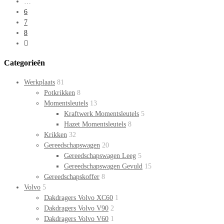
…
6
7
8
Categorieën
Werkplaats
81
Potkrikken
8
Momentsleutels
13
Kraftwerk Momentsleutels
5
Hazet Momentsleutels
8
Krikken
32
Gereedschapswagen
20
Gereedschapswagen Leeg
5
Gereedschapswagen Gevuld
15
Gereedschapskoffer
8
Volvo
5
Dakdragers Volvo XC60
1
Dakdragers Volvo V90
2
Dakdragers Volvo V60
1