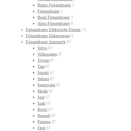
Hapro Fietsendrager
2
Fietsendrager
1
Bosal Fietsendrager
3
Atera Fietsendrager
6
Fietsendrager Elektrische Fietsen
15
Fietsendrager Dakmontage
8
Fietsendrager Automerk
67
Volvo
67
Volkswagen
67
Toyota
67
Tata
67
Suzuki
67
Subaru
67
Ssangyong
67
Skoda
67
Seat
67
Saab
67
Rover
67
Renault
67
Peugeot
67
Opel
67