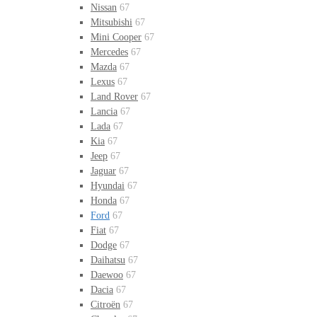
Nissan
67
Mitsubishi
67
Mini Cooper
67
Mercedes
67
Mazda
67
Lexus
67
Land Rover
67
Lancia
67
Lada
67
Kia
67
Jeep
67
Jaguar
67
Hyundai
67
Honda
67
Ford
67
Fiat
67
Dodge
67
Daihatsu
67
Daewoo
67
Dacia
67
Citroën
67