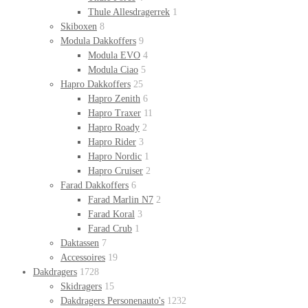
Thule Allesdragerrek
1
Skiboxen
8
Modula Dakkoffers
9
Modula EVO
4
Modula Ciao
5
Hapro Dakkoffers
25
Hapro Zenith
6
Hapro Traxer
11
Hapro Roady
2
Hapro Rider
3
Hapro Nordic
1
Hapro Cruiser
2
Farad Dakkoffers
6
Farad Marlin N7
2
Farad Koral
3
Farad Crub
1
Daktassen
7
Accessoires
19
Dakdragers
1728
Skidragers
15
Dakdragers Personenauto's
1232