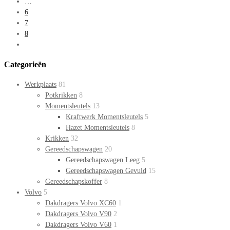
…
6
7
8
Categorieën
Werkplaats
81
Potkrikken
8
Momentsleutels
13
Kraftwerk Momentsleutels
5
Hazet Momentsleutels
8
Krikken
32
Gereedschapswagen
20
Gereedschapswagen Leeg
5
Gereedschapswagen Gevuld
15
Gereedschapskoffer
8
Volvo
5
Dakdragers Volvo XC60
1
Dakdragers Volvo V90
2
Dakdragers Volvo V60
1