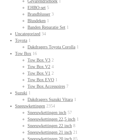
Gevarendriehoek
1
EHBO-set
5
Brandblusser
3
Blusdeken
1
Banden Reparatie Set
1
Uncategorized
34
Toyota
1
Dakdragers Toyota Corolla
1
Tow Box
16
Tow Box V3
2
Tow Box V2
4
Tow Box V1
2
Tow Box EVO
1
Tow Box Accessoires
7
Suzuki
1
Dakdragers Suzuki Vitara
1
Sneeuwkettingen
2354
Sneeuwkettingen inch
57
Sneeuwkettingen 22,5 inch
1
Sneeuwkettingen 22 inch
8
Sneeuwkettingen 21 inch
21
Sneeuwkettingen 20 inch
85