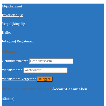
Mijn Account
Favorietenlijst
Vergelijkingslijst
Hallo.
Inloggen
|
Registreren
Inloggen
Gebruikersnaam
*
Wachtwoord
*
Wachtwoord vergeten?
Nieuw account aanmaken?
Account aanmaken
(Sluiten)