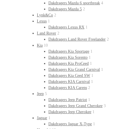
Dakdragers Mazda 6 sportbreak
4
Dakdragers Mazda 5
2
Lynk&Co
2
Lexus
1
Dakdragers Lexus RX
1
Land Rover
2
Dakdragers Land Rover Freelander
2
Kia
10
Dakdragers Kia Sportage
1
Dakdragers Kia Sorento
1
Dakdragers Kia ProCeed
1
Dakdragers Kia Grand Carnival
1
Dakdragers Kia Ceed SW
1
Dakdragers KIA Carnival
1
Dakdragers KIA Carens
2
Jeep
5
Dakdragers Jeep Patriot
1
Dakdragers Jeep Grand Cherokee
3
Dakdragers Jeep Cherokee
1
Jaguar
1
Dakdragers Jaguar X-Type
1