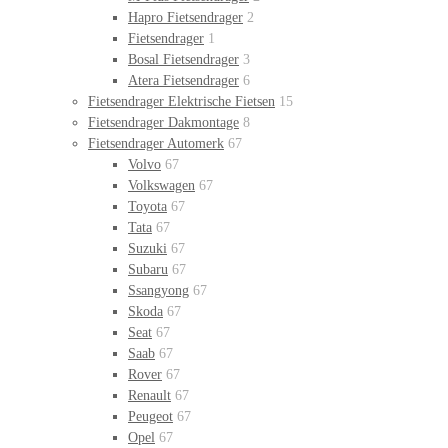
Hapro Fietsendrager
2
Fietsendrager
1
Bosal Fietsendrager
3
Atera Fietsendrager
6
Fietsendrager Elektrische Fietsen
15
Fietsendrager Dakmontage
8
Fietsendrager Automerk
67
Volvo
67
Volkswagen
67
Toyota
67
Tata
67
Suzuki
67
Subaru
67
Ssangyong
67
Skoda
67
Seat
67
Saab
67
Rover
67
Renault
67
Peugeot
67
Opel
67