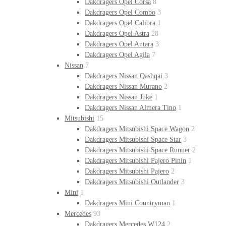
Dakdragers Opel Corsa
8
Dakdragers Opel Combo
3
Dakdragers Opel Calibra
1
Dakdragers Opel Astra
28
Dakdragers Opel Antara
3
Dakdragers Opel Agila
7
Nissan
7
Dakdragers Nissan Qashqai
3
Dakdragers Nissan Murano
2
Dakdragers Nissan Juke
1
Dakdragers Nissan Almera Tino
1
Mitsubishi
15
Dakdragers Mitsubishi Space Wagon
2
Dakdragers Mitsubishi Space Star
3
Dakdragers Mitsubishi Space Runner
2
Dakdragers Mitsubishi Pajero Pinin
1
Dakdragers Mitsubishi Pajero
2
Dakdragers Mitsubishi Outlander
3
Mini
1
Dakdragers Mini Countryman
1
Mercedes
93
Dakdragers Mercedes W124
2