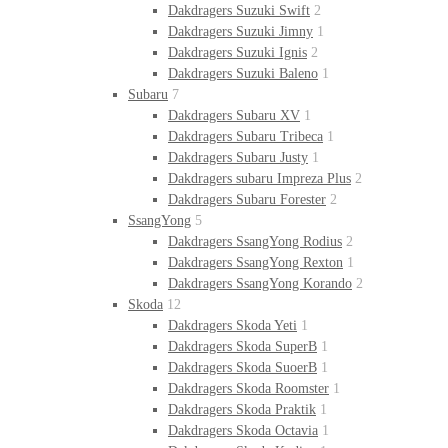
Dakdragers Suzuki Swift
2
Dakdragers Suzuki Jimny
1
Dakdragers Suzuki Ignis
2
Dakdragers Suzuki Baleno
1
Subaru
7
Dakdragers Subaru XV
1
Dakdragers Subaru Tribeca
1
Dakdragers Subaru Justy
1
Dakdragers subaru Impreza Plus
2
Dakdragers Subaru Forester
2
SsangYong
5
Dakdragers SsangYong Rodius
2
Dakdragers SsangYong Rexton
1
Dakdragers SsangYong Korando
2
Skoda
12
Dakdragers Skoda Yeti
1
Dakdragers Skoda SuperB
1
Dakdragers Skoda SuoerB
1
Dakdragers Skoda Roomster
1
Dakdragers Skoda Praktik
1
Dakdragers Skoda Octavia
1