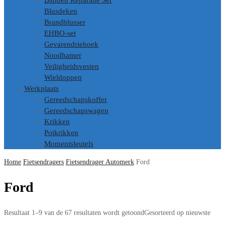
Banden Reparatie Set
Blusdeken
Brandblusser
EHBO-set
Gevarendriehoek
Noodhamer
Veiligheidsvesten
Wieldoppen
Werkplaats
Gereedschapskoffer
Gereedschapswagen
Krikken
Potkrikken
Momentsleutels
Home
Fietsendragers
Fietsendrager Automerk
Ford
Ford
Resultaat 1–9 van de 67 resultaten wordt getoond
Gesorteerd op nieuwste