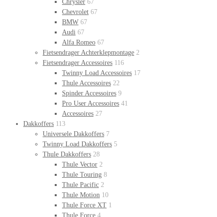
Chrysler
67
Chevrolet
67
BMW
67
Audi
67
Alfa Romeo
67
Fietsendrager Achterklepmontage
2
Fietsendrager Accessoires
116
Twinny Load Accessoires
17
Thule Accessoires
22
Spinder Accessoires
9
Pro User Accessoires
41
Accessoires
27
Dakkoffers
113
Universele Dakkoffers
7
Twinny Load Dakkoffers
5
Thule Dakkoffers
28
Thule Vector
2
Thule Touring
8
Thule Pacific
2
Thule Motion
10
Thule Force XT
1
Thule Force
4