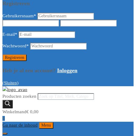
Registreren
Gebruikersnaam
*
E-mail
*
Wachtwoord
*
Heb je al een account?
Inloggen
(Sluiten)
Producten zoeken
Winkelmand
€
0,00
0
Ga naar de inhoud
Menu