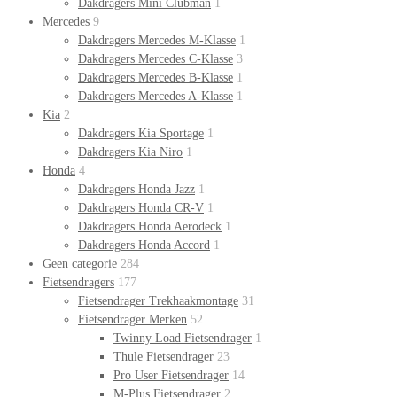
Dakdragers Mini Clubman
1
Mercedes
9
Dakdragers Mercedes M-Klasse
1
Dakdragers Mercedes C-Klasse
3
Dakdragers Mercedes B-Klasse
1
Dakdragers Mercedes A-Klasse
1
Kia
2
Dakdragers Kia Sportage
1
Dakdragers Kia Niro
1
Honda
4
Dakdragers Honda Jazz
1
Dakdragers Honda CR-V
1
Dakdragers Honda Aerodeck
1
Dakdragers Honda Accord
1
Geen categorie
284
Fietsendragers
177
Fietsendrager Trekhaakmontage
31
Fietsendrager Merken
52
Twinny Load Fietsendrager
1
Thule Fietsendrager
23
Pro User Fietsendrager
14
M-Plus Fietsendrager
2