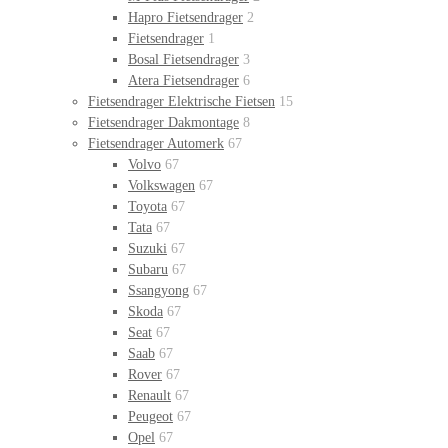
Hapro Fietsendrager
2
Fietsendrager
1
Bosal Fietsendrager
3
Atera Fietsendrager
6
Fietsendrager Elektrische Fietsen
15
Fietsendrager Dakmontage
8
Fietsendrager Automerk
67
Volvo
67
Volkswagen
67
Toyota
67
Tata
67
Suzuki
67
Subaru
67
Ssangyong
67
Skoda
67
Seat
67
Saab
67
Rover
67
Renault
67
Peugeot
67
Opel
67