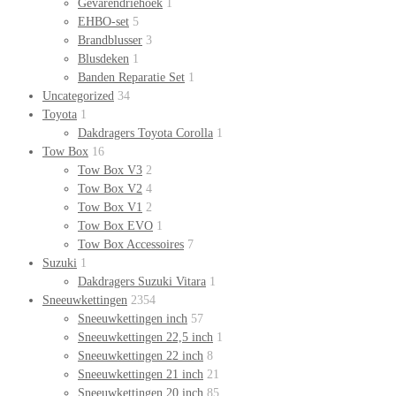
Gevarendriehoek
1
EHBO-set
5
Brandblusser
3
Blusdeken
1
Banden Reparatie Set
1
Uncategorized
34
Toyota
1
Dakdragers Toyota Corolla
1
Tow Box
16
Tow Box V3
2
Tow Box V2
4
Tow Box V1
2
Tow Box EVO
1
Tow Box Accessoires
7
Suzuki
1
Dakdragers Suzuki Vitara
1
Sneeuwkettingen
2354
Sneeuwkettingen inch
57
Sneeuwkettingen 22,5 inch
1
Sneeuwkettingen 22 inch
8
Sneeuwkettingen 21 inch
21
Sneeuwkettingen 20 inch
85