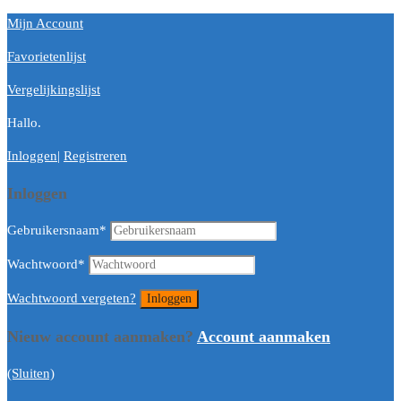
Mijn Account
Favorietenlijst
Vergelijkingslijst
Hallo.
Inloggen
|
Registreren
Inloggen
Gebruikersnaam
*
Wachtwoord
*
Wachtwoord vergeten?
Nieuw account aanmaken?
Account aanmaken
(Sluiten)