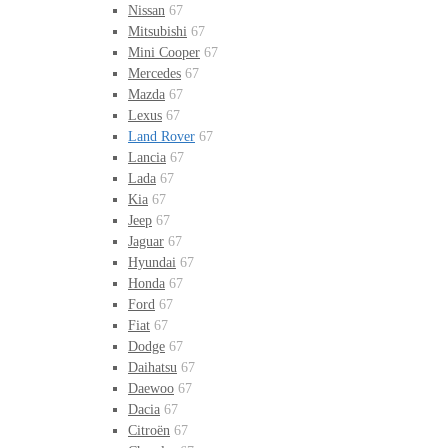
Nissan
67
Mitsubishi
67
Mini Cooper
67
Mercedes
67
Mazda
67
Lexus
67
Land Rover
67
Lancia
67
Lada
67
Kia
67
Jeep
67
Jaguar
67
Hyundai
67
Honda
67
Ford
67
Fiat
67
Dodge
67
Daihatsu
67
Daewoo
67
Dacia
67
Citroën
67