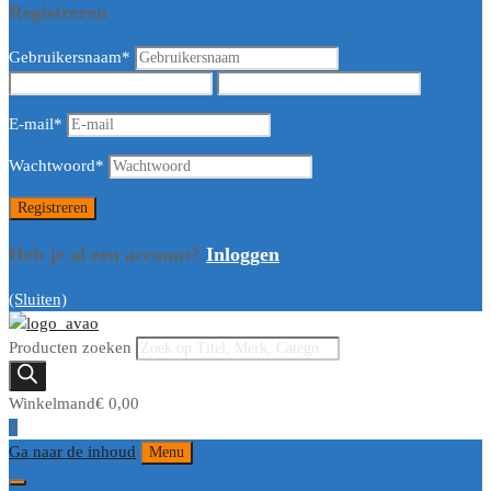
Registreren
Gebruikersnaam
*
E-mail
*
Wachtwoord
*
Heb je al een account?
Inloggen
(Sluiten)
Producten zoeken
Winkelmand
€
0,00
0
Ga naar de inhoud
Menu