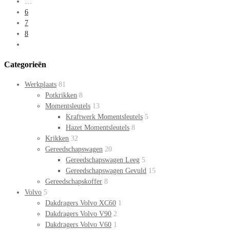
…
6
7
8
Categorieën
Werkplaats
81
Potkrikken
8
Momentsleutels
13
Kraftwerk Momentsleutels
5
Hazet Momentsleutels
8
Krikken
32
Gereedschapswagen
20
Gereedschapswagen Leeg
5
Gereedschapswagen Gevuld
15
Gereedschapskoffer
8
Volvo
5
Dakdragers Volvo XC60
1
Dakdragers Volvo V90
2
Dakdragers Volvo V60
1