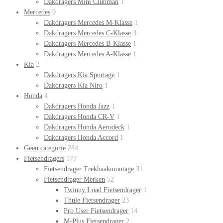
Dakdragers Mini Clubman
1
Mercedes
9
Dakdragers Mercedes M-Klasse
1
Dakdragers Mercedes C-Klasse
3
Dakdragers Mercedes B-Klasse
1
Dakdragers Mercedes A-Klasse
1
Kia
2
Dakdragers Kia Sportage
1
Dakdragers Kia Niro
1
Honda
4
Dakdragers Honda Jazz
1
Dakdragers Honda CR-V
1
Dakdragers Honda Aerodeck
1
Dakdragers Honda Accord
1
Geen categorie
284
Fietsendragers
177
Fietsendrager Trekhaakmontage
31
Fietsendrager Merken
52
Twinny Load Fietsendrager
1
Thule Fietsendrager
23
Pro User Fietsendrager
14
M-Plus Fietsendrager
2