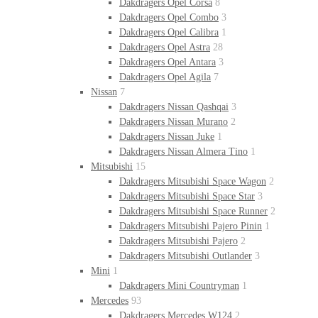
Dakdragers Opel Corsa
8
Dakdragers Opel Combo
3
Dakdragers Opel Calibra
1
Dakdragers Opel Astra
28
Dakdragers Opel Antara
3
Dakdragers Opel Agila
7
Nissan
7
Dakdragers Nissan Qashqai
3
Dakdragers Nissan Murano
2
Dakdragers Nissan Juke
1
Dakdragers Nissan Almera Tino
1
Mitsubishi
15
Dakdragers Mitsubishi Space Wagon
2
Dakdragers Mitsubishi Space Star
3
Dakdragers Mitsubishi Space Runner
2
Dakdragers Mitsubishi Pajero Pinin
1
Dakdragers Mitsubishi Pajero
2
Dakdragers Mitsubishi Outlander
3
Mini
1
Dakdragers Mini Countryman
1
Mercedes
93
Dakdragers Mercedes W124
2