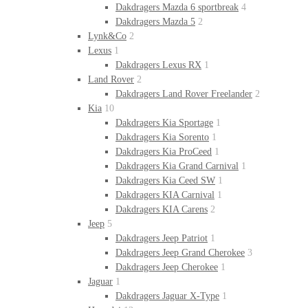
Dakdragers Mazda 6 sportbreak
4
Dakdragers Mazda 5
2
Lynk&Co
2
Lexus
1
Dakdragers Lexus RX
1
Land Rover
2
Dakdragers Land Rover Freelander
2
Kia
10
Dakdragers Kia Sportage
1
Dakdragers Kia Sorento
1
Dakdragers Kia ProCeed
1
Dakdragers Kia Grand Carnival
1
Dakdragers Kia Ceed SW
1
Dakdragers KIA Carnival
1
Dakdragers KIA Carens
2
Jeep
5
Dakdragers Jeep Patriot
1
Dakdragers Jeep Grand Cherokee
3
Dakdragers Jeep Cherokee
1
Jaguar
1
Dakdragers Jaguar X-Type
1