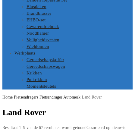
Banden Reparatie Set
Blusdeken
Brandblusser
EHBO-set
Gevarendriehoek
Noodhamer
Veiligheidsvesten
Wieldoppen
Werkplaats
Gereedschapskoffer
Gereedschapswagen
Krikken
Potkrikken
Momentsleutels
Home
Fietsendragers
Fietsendrager Automerk
Land Rover
Land Rover
Resultaat 1–9 van de 67 resultaten wordt getoond
Gesorteerd op nieuwste