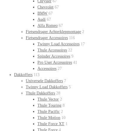
Chrysler
67
Chevrolet
67
BMW
67
Audi
67
Alfa Romeo
67
Fietsendrager Achterklepmontage
2
Fietsendrager Accessoires
116
Twinny Load Accessoires
17
Thule Accessoires
22
Spinder Accessoires
9
Pro User Accessoires
41
Accessoires
27
Dakkoffers
113
Universele Dakkoffers
7
Twinny Load Dakkoffers
5
Thule Dakkoffers
28
Thule Vector
2
Thule Touring
8
Thule Pacific
2
Thule Motion
10
Thule Force XT
1
Thule Force
4