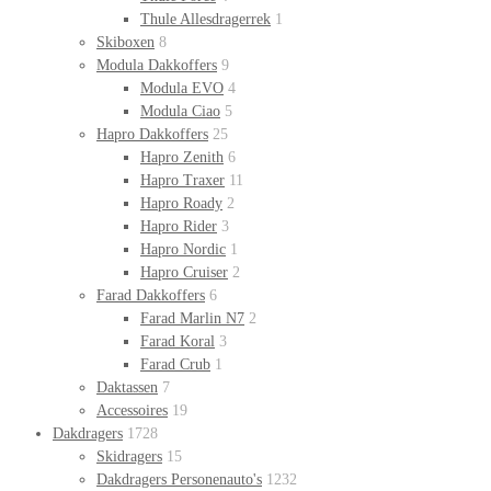
Thule Allesdragerrek
1
Skiboxen
8
Modula Dakkoffers
9
Modula EVO
4
Modula Ciao
5
Hapro Dakkoffers
25
Hapro Zenith
6
Hapro Traxer
11
Hapro Roady
2
Hapro Rider
3
Hapro Nordic
1
Hapro Cruiser
2
Farad Dakkoffers
6
Farad Marlin N7
2
Farad Koral
3
Farad Crub
1
Daktassen
7
Accessoires
19
Dakdragers
1728
Skidragers
15
Dakdragers Personenauto's
1232