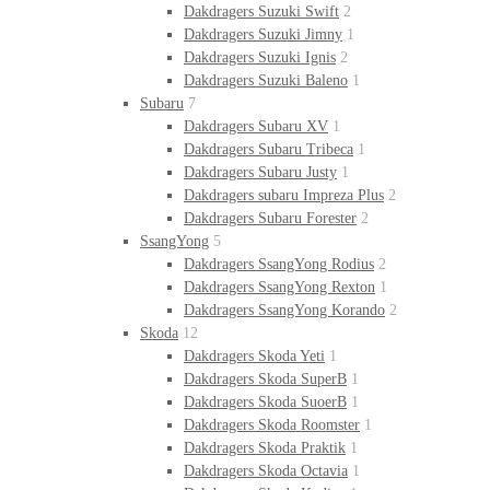
Dakdragers Suzuki Swift
2
Dakdragers Suzuki Jimny
1
Dakdragers Suzuki Ignis
2
Dakdragers Suzuki Baleno
1
Subaru
7
Dakdragers Subaru XV
1
Dakdragers Subaru Tribeca
1
Dakdragers Subaru Justy
1
Dakdragers subaru Impreza Plus
2
Dakdragers Subaru Forester
2
SsangYong
5
Dakdragers SsangYong Rodius
2
Dakdragers SsangYong Rexton
1
Dakdragers SsangYong Korando
2
Skoda
12
Dakdragers Skoda Yeti
1
Dakdragers Skoda SuperB
1
Dakdragers Skoda SuoerB
1
Dakdragers Skoda Roomster
1
Dakdragers Skoda Praktik
1
Dakdragers Skoda Octavia
1