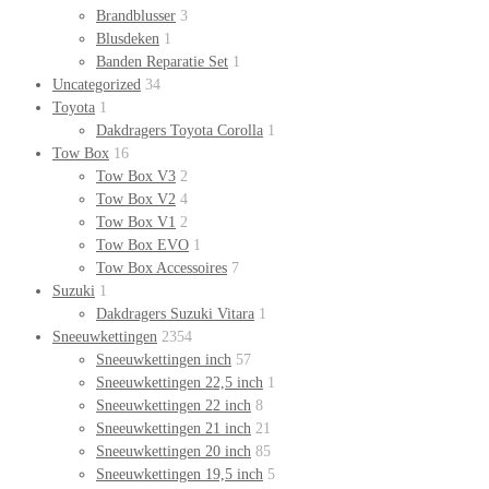
Brandblusser
3
Blusdeken
1
Banden Reparatie Set
1
Uncategorized
34
Toyota
1
Dakdragers Toyota Corolla
1
Tow Box
16
Tow Box V3
2
Tow Box V2
4
Tow Box V1
2
Tow Box EVO
1
Tow Box Accessoires
7
Suzuki
1
Dakdragers Suzuki Vitara
1
Sneeuwkettingen
2354
Sneeuwkettingen inch
57
Sneeuwkettingen 22,5 inch
1
Sneeuwkettingen 22 inch
8
Sneeuwkettingen 21 inch
21
Sneeuwkettingen 20 inch
85
Sneeuwkettingen 19,5 inch
5