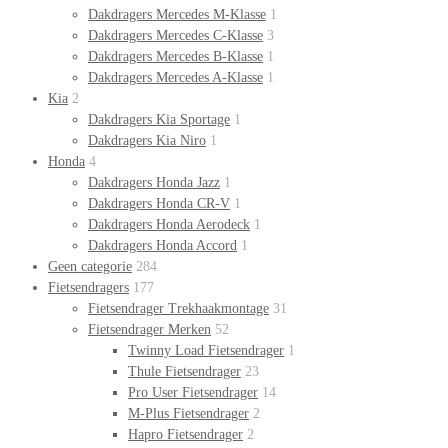
Dakdragers Mercedes M-Klasse
1
Dakdragers Mercedes C-Klasse
3
Dakdragers Mercedes B-Klasse
1
Dakdragers Mercedes A-Klasse
1
Kia
2
Dakdragers Kia Sportage
1
Dakdragers Kia Niro
1
Honda
4
Dakdragers Honda Jazz
1
Dakdragers Honda CR-V
1
Dakdragers Honda Aerodeck
1
Dakdragers Honda Accord
1
Geen categorie
284
Fietsendragers
177
Fietsendrager Trekhaakmontage
31
Fietsendrager Merken
52
Twinny Load Fietsendrager
1
Thule Fietsendrager
23
Pro User Fietsendrager
14
M-Plus Fietsendrager
2
Hapro Fietsendrager
2