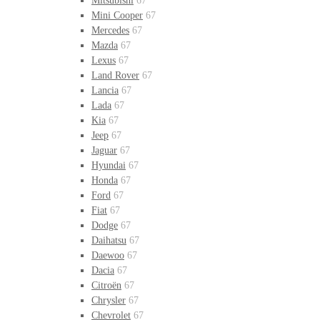
Mitsubishi
67
Mini Cooper
67
Mercedes
67
Mazda
67
Lexus
67
Land Rover
67
Lancia
67
Lada
67
Kia
67
Jeep
67
Jaguar
67
Hyundai
67
Honda
67
Ford
67
Fiat
67
Dodge
67
Daihatsu
67
Daewoo
67
Dacia
67
Citroën
67
Chrysler
67
Chevrolet
67