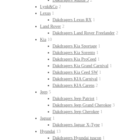
Dakdragers Mazda 5
2
Lynk&Co
2
Lexus
1
Dakdragers Lexus RX
1
Land Rover
2
Dakdragers Land Rover Freelander
2
Kia
10
Dakdragers Kia Sportage
1
Dakdragers Kia Sorento
1
Dakdragers Kia ProCeed
1
Dakdragers Kia Grand Carnival
1
Dakdragers Kia Ceed SW
1
Dakdragers KIA Carnival
1
Dakdragers KIA Carens
2
Jeep
5
Dakdragers Jeep Patriot
1
Dakdragers Jeep Grand Cherokee
3
Dakdragers Jeep Cherokee
1
Jaguar
1
Dakdragers Jaguar X-Type
1
Hyundai
13
Dakdragers Hyundai tuscon
1