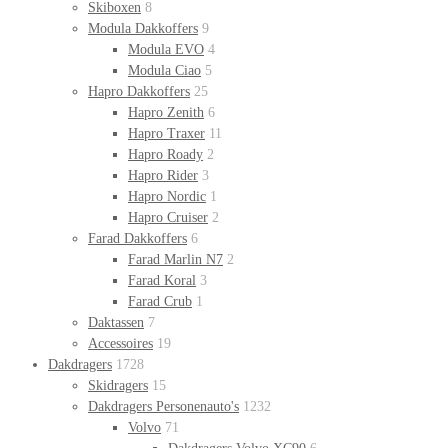
Skiboxen
8
Modula Dakkoffers
9
Modula EVO
4
Modula Ciao
5
Hapro Dakkoffers
25
Hapro Zenith
6
Hapro Traxer
11
Hapro Roady
2
Hapro Rider
3
Hapro Nordic
1
Hapro Cruiser
2
Farad Dakkoffers
6
Farad Marlin N7
2
Farad Koral
3
Farad Crub
1
Daktassen
7
Accessoires
19
Dakdragers
1728
Skidragers
15
Dakdragers Personenauto's
1232
Volvo
71