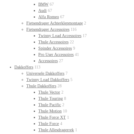
BMW
67
Audi
67
Alfa Romeo
67
Fietsendrager Achterklepmontage
2
Fietsendrager Accessoires
116
Twinny Load Accessoires
17
Thule Accessoires
22
Spinder Accessoires
9
Pro User Accessoires
41
Accessoires
27
Dakkoffers
113
Universele Dakkoffers
7
Twinny Load Dakkoffers
5
Thule Dakkoffers
28
Thule Vector
2
Thule Touring
8
Thule Pacific
2
Thule Motion
10
Thule Force XT
1
Thule Force
4
Thule Allesdragerrek
1