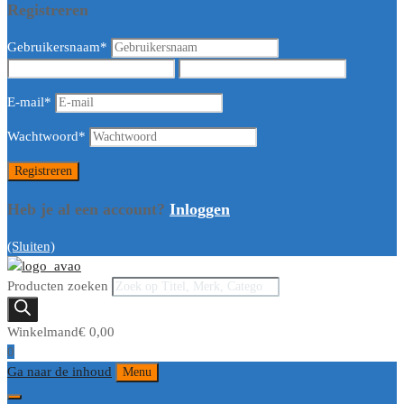
Registreren
Gebruikersnaam
*
E-mail
*
Wachtwoord
*
Heb je al een account?
Inloggen
(Sluiten)
Producten zoeken
Winkelmand
€
0,00
0
Ga naar de inhoud
Menu