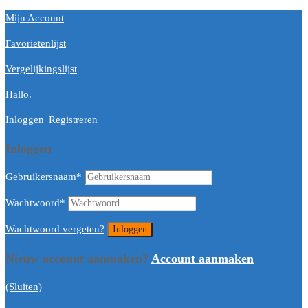
Mijn Account
Favorietenlijst
Vergelijkingslijst
Hallo.
Inloggen
|
Registreren
Inloggen
Gebruikersnaam
*
Wachtwoord
*
Wachtwoord vergeten?
Nieuw account aanmaken?
Account aanmaken
(Sluiten)