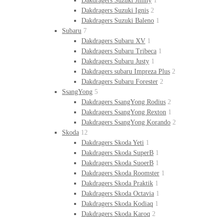
Dakdragers Suzuki Jimny
1
Dakdragers Suzuki Ignis
2
Dakdragers Suzuki Baleno
1
Subaru
7
Dakdragers Subaru XV
1
Dakdragers Subaru Tribeca
1
Dakdragers Subaru Justy
1
Dakdragers subaru Impreza Plus
2
Dakdragers Subaru Forester
2
SsangYong
5
Dakdragers SsangYong Rodius
2
Dakdragers SsangYong Rexton
1
Dakdragers SsangYong Korando
2
Skoda
12
Dakdragers Skoda Yeti
1
Dakdragers Skoda SuperB
1
Dakdragers Skoda SuoerB
1
Dakdragers Skoda Roomster
1
Dakdragers Skoda Praktik
1
Dakdragers Skoda Octavia
1
Dakdragers Skoda Kodiaq
1
Dakdragers Skoda Karoq
2