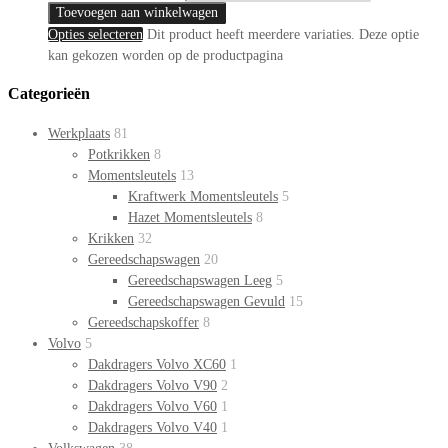
Toevoegen aan winkelwagen
Opties selecteren
Dit product heeft meerdere variaties. Deze optie
kan gekozen worden op de productpagina
Categorieën
Werkplaats
81
Potkrikken
8
Momentsleutels
13
Kraftwerk Momentsleutels
5
Hazet Momentsleutels
8
Krikken
32
Gereedschapswagen
20
Gereedschapswagen Leeg
5
Gereedschapswagen Gevuld
15
Gereedschapskoffer
8
Volvo
5
Dakdragers Volvo XC60
1
Dakdragers Volvo V90
2
Dakdragers Volvo V60
1
Dakdragers Volvo V40
1