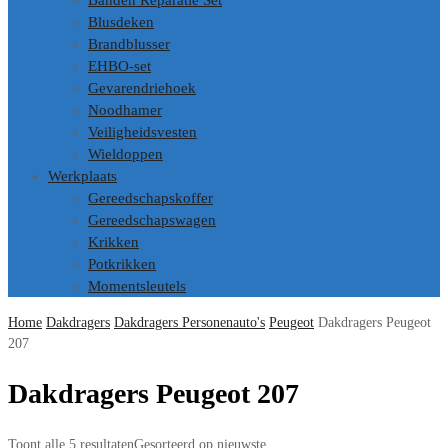
Banden Reparatie Set
Blusdeken
Brandblusser
EHBO-set
Gevarendriehoek
Noodhamer
Veiligheidsvesten
Wieldoppen
Werkplaats
Gereedschapskoffer
Gereedschapswagen
Krikken
Potkrikken
Momentsleutels
Home
Dakdragers
Dakdragers Personenauto's
Peugeot
Dakdragers Peugeot
207
Dakdragers Peugeot 207
Toont alle 5 resultaten
Gesorteerd op nieuwste