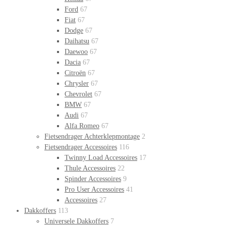
Ford
67
Fiat
67
Dodge
67
Daihatsu
67
Daewoo
67
Dacia
67
Citroën
67
Chrysler
67
Chevrolet
67
BMW
67
Audi
67
Alfa Romeo
67
Fietsendrager Achterklepmontage
2
Fietsendrager Accessoires
116
Twinny Load Accessoires
17
Thule Accessoires
22
Spinder Accessoires
9
Pro User Accessoires
41
Accessoires
27
Dakkoffers
113
Universele Dakkoffers
7