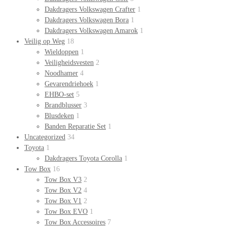
Dakdragers Volkswagen Crafter
1
Dakdragers Volkswagen Bora
1
Dakdragers Volkswagen Amarok
1
Veilig op Weg
18
Wieldoppen
1
Veiligheidsvesten
2
Noodhamer
4
Gevarendriehoek
1
EHBO-set
5
Brandblusser
3
Blusdeken
1
Banden Reparatie Set
1
Uncategorized
34
Toyota
1
Dakdragers Toyota Corolla
1
Tow Box
16
Tow Box V3
2
Tow Box V2
4
Tow Box V1
2
Tow Box EVO
1
Tow Box Accessoires
7