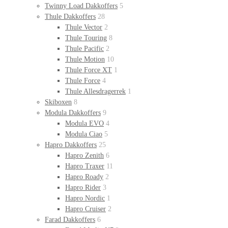
Twinny Load Dakkoffers
5
Thule Dakkoffers
28
Thule Vector
2
Thule Touring
8
Thule Pacific
2
Thule Motion
10
Thule Force XT
1
Thule Force
4
Thule Allesdragerrek
1
Skiboxen
8
Modula Dakkoffers
9
Modula EVO
4
Modula Ciao
5
Hapro Dakkoffers
25
Hapro Zenith
6
Hapro Traxer
11
Hapro Roady
2
Hapro Rider
3
Hapro Nordic
1
Hapro Cruiser
2
Farad Dakkoffers
6