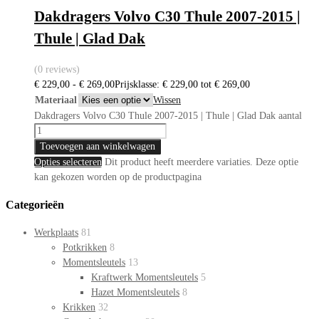
Dakdragers Volvo C30 Thule 2007-2015 |
Thule | Glad Dak
(0 reviews)
€
229,00
-
€
269,00
Prijsklasse: € 229,00 tot € 269,00
Materiaal
Wissen
Dakdragers Volvo C30 Thule 2007-2015 | Thule | Glad Dak aantal
Toevoegen aan winkelwagen
Opties selecteren
Dit product heeft meerdere variaties. Deze optie
kan gekozen worden op de productpagina
Categorieën
Werkplaats
81
Potkrikken
8
Momentsleutels
13
Kraftwerk Momentsleutels
5
Hazet Momentsleutels
8
Krikken
32