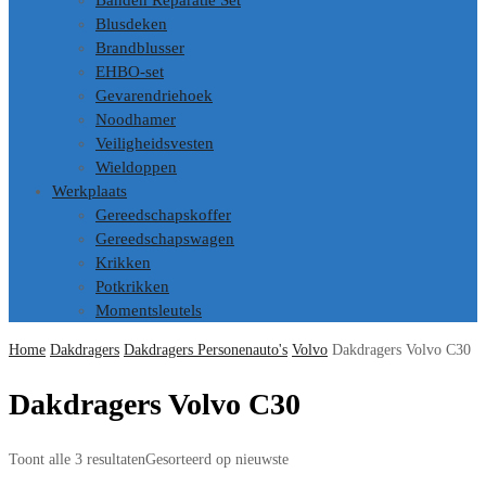
Banden Reparatie Set
Blusdeken
Brandblusser
EHBO-set
Gevarendriehoek
Noodhamer
Veiligheidsvesten
Wieldoppen
Werkplaats
Gereedschapskoffer
Gereedschapswagen
Krikken
Potkrikken
Momentsleutels
Home
Dakdragers
Dakdragers Personenauto's
Volvo
Dakdragers Volvo C30
Dakdragers Volvo C30
Toont alle 3 resultaten
Gesorteerd op nieuwste