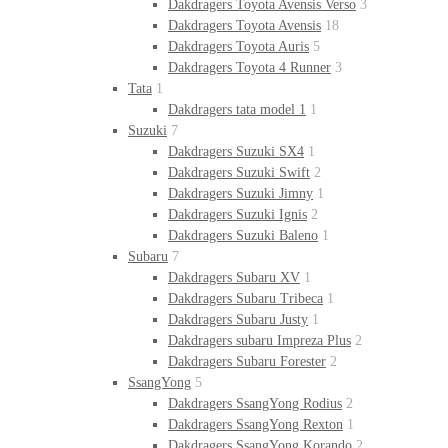
Dakdragers Toyota Avensis Verso
3
Dakdragers Toyota Avensis
18
Dakdragers Toyota Auris
5
Dakdragers Toyota 4 Runner
3
Tata
1
Dakdragers tata model 1
1
Suzuki
7
Dakdragers Suzuki SX4
1
Dakdragers Suzuki Swift
2
Dakdragers Suzuki Jimny
1
Dakdragers Suzuki Ignis
2
Dakdragers Suzuki Baleno
1
Subaru
7
Dakdragers Subaru XV
1
Dakdragers Subaru Tribeca
1
Dakdragers Subaru Justy
1
Dakdragers subaru Impreza Plus
2
Dakdragers Subaru Forester
2
SsangYong
5
Dakdragers SsangYong Rodius
2
Dakdragers SsangYong Rexton
1
Dakdragers SsangYong Korando
2