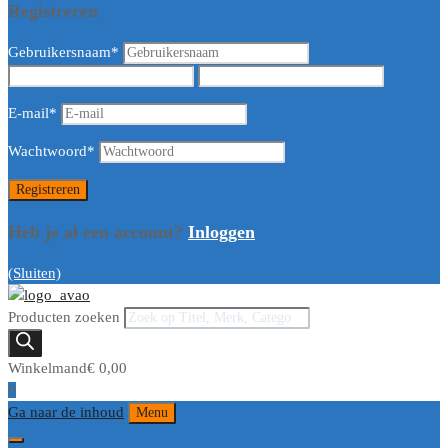
Registreren
Gebruikersnaam
*
E-mail
*
Wachtwoord
*
Heb je al een account?
Inloggen
(Sluiten)
Producten zoeken
Winkelmand
€
0,00
0
Ga naar de inhoud
Menu