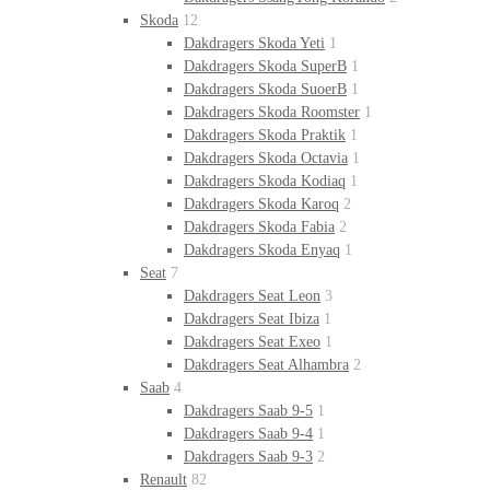
Skoda
12
Dakdragers Skoda Yeti
1
Dakdragers Skoda SuperB
1
Dakdragers Skoda SuoerB
1
Dakdragers Skoda Roomster
1
Dakdragers Skoda Praktik
1
Dakdragers Skoda Octavia
1
Dakdragers Skoda Kodiaq
1
Dakdragers Skoda Karoq
2
Dakdragers Skoda Fabia
2
Dakdragers Skoda Enyaq
1
Seat
7
Dakdragers Seat Leon
3
Dakdragers Seat Ibiza
1
Dakdragers Seat Exeo
1
Dakdragers Seat Alhambra
2
Saab
4
Dakdragers Saab 9-5
1
Dakdragers Saab 9-4
1
Dakdragers Saab 9-3
2
Renault
82