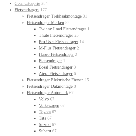
Geen categorie
284
Fietsendragers
177
Fietsendrager Trekhaakmontage
31
Fietsendrager Merken
52
Twinny Load Fietsendrager
1
Thule Fietsendrager
23
Pro User Fietsendrager
14
M-Plus Fietsendrager
2
Hapro Fietsendrager
2
Fietsendrager
1
Bosal Fietsendrager
3
Atera Fietsendrager
6
Fietsendrager Elektrische Fietsen
15
Fietsendrager Dakmontage
8
Fietsendrager Automerk
67
Volvo
67
Volkswagen
67
Toyota
67
Tata
67
Suzuki
67
Subaru
67