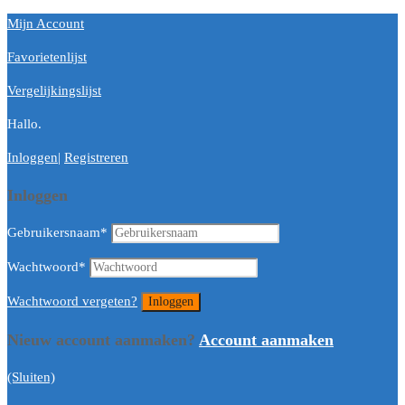
Mijn Account
Favorietenlijst
Vergelijkingslijst
Hallo.
Inloggen
|
Registreren
Inloggen
Gebruikersnaam
*
Wachtwoord
*
Wachtwoord vergeten?
Nieuw account aanmaken?
Account aanmaken
(Sluiten)