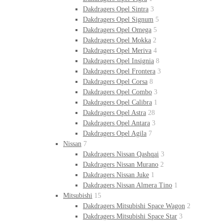
Dakdragers Opel Sintra
3
Dakdragers Opel Signum
5
Dakdragers Opel Omega
5
Dakdragers Opel Mokka
2
Dakdragers Opel Meriva
4
Dakdragers Opel Insignia
8
Dakdragers Opel Frontera
3
Dakdragers Opel Corsa
8
Dakdragers Opel Combo
3
Dakdragers Opel Calibra
1
Dakdragers Opel Astra
28
Dakdragers Opel Antara
3
Dakdragers Opel Agila
7
Nissan
7
Dakdragers Nissan Qashqai
3
Dakdragers Nissan Murano
2
Dakdragers Nissan Juke
1
Dakdragers Nissan Almera Tino
1
Mitsubishi
15
Dakdragers Mitsubishi Space Wagon
2
Dakdragers Mitsubishi Space Star
3