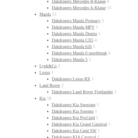
Dakdragers Mercedes B-Klasse
4
Dakdragers Mercedes A-Klasse
13
Mazda
15
Dakdragers Mazda Premacy
2
Dakdragers Mazda MPV
1
Dakdragers Mazda Demio
1
Dakdragers Mazda CX5
4
Dakdragers Mazda 626
1
Dakdragers Mazda 6 sportbreak
4
Dakdragers Mazda 5
2
Lynk&Co
2
Lexus
1
Dakdragers Lexus RX
1
Land Rover
2
Dakdragers Land Rover Freelander
2
Kia
10
Dakdragers Kia Sportage
1
Dakdragers Kia Sorento
1
Dakdragers Kia ProCeed
1
Dakdragers Kia Grand Carnival
1
Dakdragers Kia Ceed SW
1
Dakdragers KIA Carnival
1