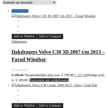
Aanbieding!
Add to Wishlist
Add to Compare
Dakdragers
Dakdragers Volvo C30 3D 2007 t/m 2013 –
Farad Wingbar
(0 reviews)
€
199,00
Oorspronkelijke prijs was: € 199,00.
€
189,00
Huidige prijs
is: € 189,00.
Toevoegen aan winkelwagen
Add to Wishlist
Add to Compare