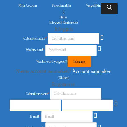
Mijn Account
Favorietenlijst
Vergelijkingslijst
Hallo.
Inloggen
|
Registreren
Inloggen
Gebruikersnaam
*
Wachtwoord
*
Wachtwoord vergeten?
Nieuw account aanmaken?
Account aanmaken
(Sluiten)
Registreren
Gebruikersnaam
*
E-mail
*