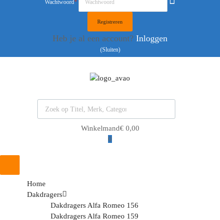
Wachtwoord
*
Heb je al een account?
Inloggen
(Sluiten)
Producten zoeken
Winkelmand
€
0,00
0
Ga
naar
de
Home
inhoud
Dakdragers
Dakdragers Alfa Romeo 156
Dakdragers Alfa Romeo 159