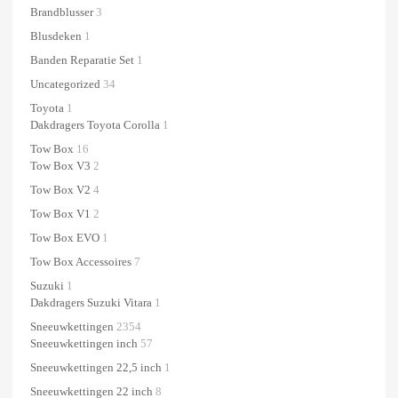
Brandblusser
3
Blusdeken
1
Banden Reparatie Set
1
Uncategorized
34
Toyota
1
Dakdragers Toyota Corolla
1
Tow Box
16
Tow Box V3
2
Tow Box V2
4
Tow Box V1
2
Tow Box EVO
1
Tow Box Accessoires
7
Suzuki
1
Dakdragers Suzuki Vitara
1
Sneeuwkettingen
2354
Sneeuwkettingen inch
57
Sneeuwkettingen 22,5 inch
1
Sneeuwkettingen 22 inch
8