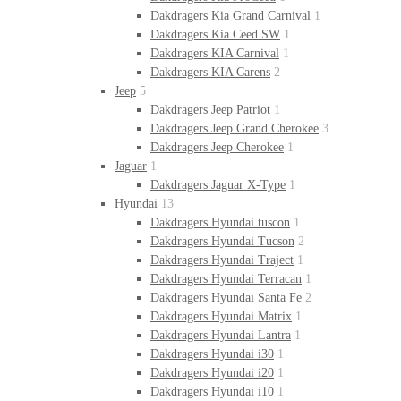
Dakdragers Kia Grand Carnival
1
Dakdragers Kia Ceed SW
1
Dakdragers KIA Carnival
1
Dakdragers KIA Carens
2
Jeep
5
Dakdragers Jeep Patriot
1
Dakdragers Jeep Grand Cherokee
3
Dakdragers Jeep Cherokee
1
Jaguar
1
Dakdragers Jaguar X-Type
1
Hyundai
13
Dakdragers Hyundai tuscon
1
Dakdragers Hyundai Tucson
2
Dakdragers Hyundai Traject
1
Dakdragers Hyundai Terracan
1
Dakdragers Hyundai Santa Fe
2
Dakdragers Hyundai Matrix
1
Dakdragers Hyundai Lantra
1
Dakdragers Hyundai i30
1
Dakdragers Hyundai i20
1
Dakdragers Hyundai i10
1