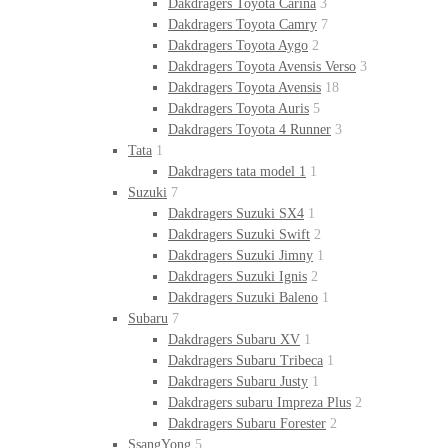
Dakdragers Toyota Carina
3
Dakdragers Toyota Camry
7
Dakdragers Toyota Aygo
2
Dakdragers Toyota Avensis Verso
3
Dakdragers Toyota Avensis
18
Dakdragers Toyota Auris
5
Dakdragers Toyota 4 Runner
3
Tata
1
Dakdragers tata model 1
1
Suzuki
7
Dakdragers Suzuki SX4
1
Dakdragers Suzuki Swift
2
Dakdragers Suzuki Jimny
1
Dakdragers Suzuki Ignis
2
Dakdragers Suzuki Baleno
1
Subaru
7
Dakdragers Subaru XV
1
Dakdragers Subaru Tribeca
1
Dakdragers Subaru Justy
1
Dakdragers subaru Impreza Plus
2
Dakdragers Subaru Forester
2
SsangYong
5