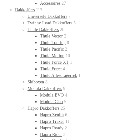
Accessoires
27
Dakkoffers
113
Universele Dakkoffers
7
Twinny Load Dakkoffers
5
Thule Dakkoffers
28
Thule Vector
2
Thule Touring
8
Thule Pacific
2
Thule Motion
10
Thule Force XT
1
Thule Force
4
Thule Allesdragerrek
1
Skiboxen
8
Modula Dakkoffers
9
Modula EVO
4
Modula Ciao
5
Hapro Dakkoffers
25
Hapro Zenith
6
Hapro Traxer
11
Hapro Roady
2
Hapro Rider
3