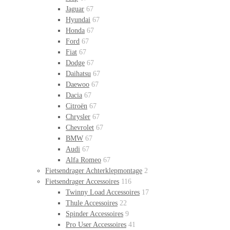
Jaguar
67
Hyundai
67
Honda
67
Ford
67
Fiat
67
Dodge
67
Daihatsu
67
Daewoo
67
Dacia
67
Citroën
67
Chrysler
67
Chevrolet
67
BMW
67
Audi
67
Alfa Romeo
67
Fietsendrager Achterklepmontage
2
Fietsendrager Accessoires
116
Twinny Load Accessoires
17
Thule Accessoires
22
Spinder Accessoires
9
Pro User Accessoires
41