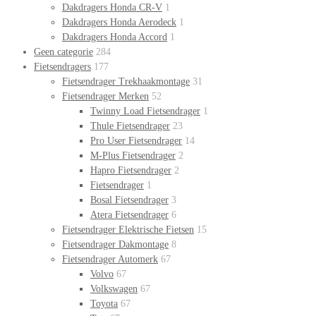
Dakdragers Honda CR-V
1
Dakdragers Honda Aerodeck
1
Dakdragers Honda Accord
1
Geen categorie
284
Fietsendragers
177
Fietsendrager Trekhaakmontage
31
Fietsendrager Merken
52
Twinny Load Fietsendrager
1
Thule Fietsendrager
23
Pro User Fietsendrager
14
M-Plus Fietsendrager
2
Hapro Fietsendrager
2
Fietsendrager
1
Bosal Fietsendrager
3
Atera Fietsendrager
6
Fietsendrager Elektrische Fietsen
15
Fietsendrager Dakmontage
8
Fietsendrager Automerk
67
Volvo
67
Volkswagen
67
Toyota
67