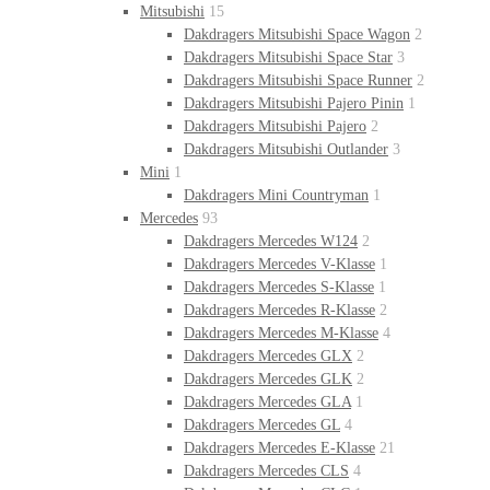
Mitsubishi
15
Dakdragers Mitsubishi Space Wagon
2
Dakdragers Mitsubishi Space Star
3
Dakdragers Mitsubishi Space Runner
2
Dakdragers Mitsubishi Pajero Pinin
1
Dakdragers Mitsubishi Pajero
2
Dakdragers Mitsubishi Outlander
3
Mini
1
Dakdragers Mini Countryman
1
Mercedes
93
Dakdragers Mercedes W124
2
Dakdragers Mercedes V-Klasse
1
Dakdragers Mercedes S-Klasse
1
Dakdragers Mercedes R-Klasse
2
Dakdragers Mercedes M-Klasse
4
Dakdragers Mercedes GLX
2
Dakdragers Mercedes GLK
2
Dakdragers Mercedes GLA
1
Dakdragers Mercedes GL
4
Dakdragers Mercedes E-Klasse
21
Dakdragers Mercedes CLS
4