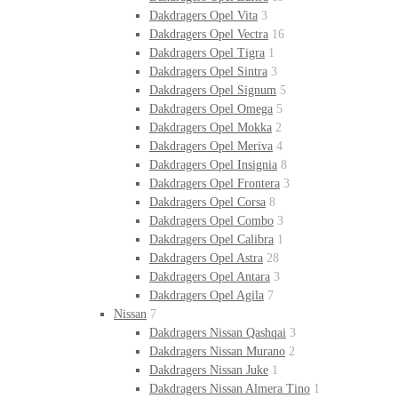
Dakdragers Opel Vita
3
Dakdragers Opel Vectra
16
Dakdragers Opel Tigra
1
Dakdragers Opel Sintra
3
Dakdragers Opel Signum
5
Dakdragers Opel Omega
5
Dakdragers Opel Mokka
2
Dakdragers Opel Meriva
4
Dakdragers Opel Insignia
8
Dakdragers Opel Frontera
3
Dakdragers Opel Corsa
8
Dakdragers Opel Combo
3
Dakdragers Opel Calibra
1
Dakdragers Opel Astra
28
Dakdragers Opel Antara
3
Dakdragers Opel Agila
7
Nissan
7
Dakdragers Nissan Qashqai
3
Dakdragers Nissan Murano
2
Dakdragers Nissan Juke
1
Dakdragers Nissan Almera Tino
1