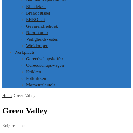
Banden Reparatie Set
Blusdeken
Brandblusser
EHBO-set
Gevarendriehoek
Noodhamer
Veiligheidsvesten
Wieldoppen
Werkplaats
Gereedschapskoffer
Gereedschapswagen
Krikken
Potkrikken
Momentsleutels
Home
Green Valley
Green Valley
Enig resultaat