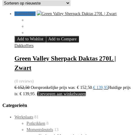
Aanbieding!
Add to Wishlist
Add to Compare
Dakkoffers
Green Valley Sherpack Daktas 270L |
Zwart
(0 reviews)
€
152,50
Oorspronkelijke prijs was: € 152,50.
€
139,95
Huidige prijs
is: € 139,95.
Toevoegen aan winkelwagen
Categorieën
Werkplaats
81
Potkrikken
8
Momentsleutels
13