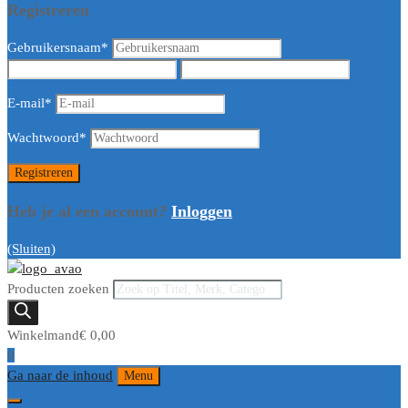
Registreren
Gebruikersnaam
*
E-mail
*
Wachtwoord
*
Heb je al een account?
Inloggen
(Sluiten)
Producten zoeken
Winkelmand
€
0,00
0
Ga naar de inhoud
Menu