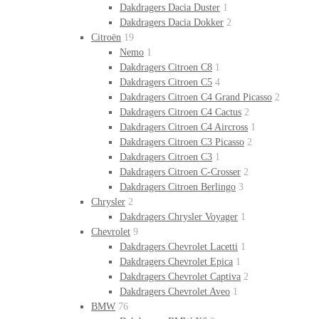
Dakdragers Dacia Duster
1
Dakdragers Dacia Dokker
2
Citroën
19
Nemo
1
Dakdragers Citroen C8
1
Dakdragers Citroen C5
4
Dakdragers Citroen C4 Grand Picasso
2
Dakdragers Citroen C4 Cactus
2
Dakdragers Citroen C4 Aircross
1
Dakdragers Citroen C3 Picasso
2
Dakdragers Citroen C3
1
Dakdragers Citroen C-Crosser
2
Dakdragers Citroen Berlingo
3
Chrysler
2
Dakdragers Chrysler Voyager
1
Chevrolet
9
Dakdragers Chevrolet Lacetti
1
Dakdragers Chevrolet Epica
1
Dakdragers Chevrolet Captiva
2
Dakdragers Chevrolet Aveo
1
BMW
76