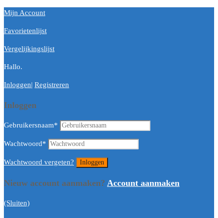
Mijn Account
Favorietenlijst
Vergelijkingslijst
Hallo.
Inloggen
|
Registreren
Inloggen
Gebruikersnaam
*
Wachtwoord
*
Wachtwoord vergeten?
Nieuw account aanmaken?
Account aanmaken
(Sluiten)