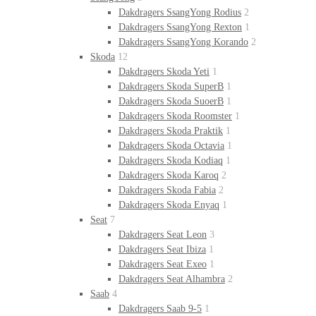
Dakdragers SsangYong Rodius
2
Dakdragers SsangYong Rexton
1
Dakdragers SsangYong Korando
2
Skoda
12
Dakdragers Skoda Yeti
1
Dakdragers Skoda SuperB
1
Dakdragers Skoda SuoerB
1
Dakdragers Skoda Roomster
1
Dakdragers Skoda Praktik
1
Dakdragers Skoda Octavia
1
Dakdragers Skoda Kodiaq
1
Dakdragers Skoda Karoq
2
Dakdragers Skoda Fabia
2
Dakdragers Skoda Enyaq
1
Seat
7
Dakdragers Seat Leon
3
Dakdragers Seat Ibiza
1
Dakdragers Seat Exeo
1
Dakdragers Seat Alhambra
2
Saab
4
Dakdragers Saab 9-5
1