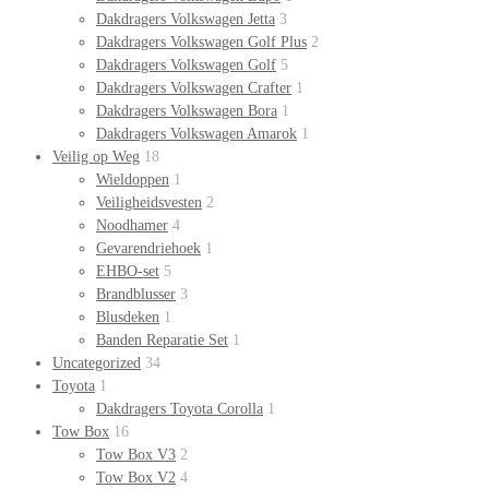
Dakdragers Volkswagen Jetta
3
Dakdragers Volkswagen Golf Plus
2
Dakdragers Volkswagen Golf
5
Dakdragers Volkswagen Crafter
1
Dakdragers Volkswagen Bora
1
Dakdragers Volkswagen Amarok
1
Veilig op Weg
18
Wieldoppen
1
Veiligheidsvesten
2
Noodhamer
4
Gevarendriehoek
1
EHBO-set
5
Brandblusser
3
Blusdeken
1
Banden Reparatie Set
1
Uncategorized
34
Toyota
1
Dakdragers Toyota Corolla
1
Tow Box
16
Tow Box V3
2
Tow Box V2
4