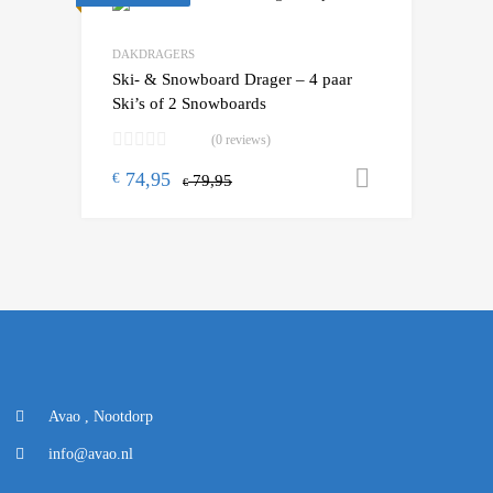
Add to Wishlist
Add to Compare
DAKDRAGERS
Ski- & Snowboard Drager – 4 paar
Ski’s of 2 Snowboards
(0 reviews)
74,95
Toevoegen
€
79,95
€
Avao , Nootdorp
info@avao.nl