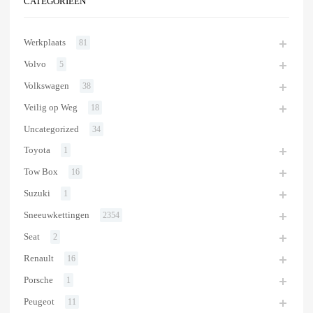
CATEGORIEËN
Werkplaats
81
Volvo
5
Volkswagen
38
Veilig op Weg
18
Uncategorized
34
Toyota
1
Tow Box
16
Suzuki
1
Sneeuwkettingen
2354
Seat
2
Renault
16
Porsche
1
Peugeot
11