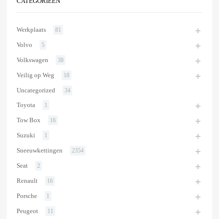
CATEGORIEËN
Werkplaats
81
Volvo
5
Volkswagen
38
Veilig op Weg
18
Uncategorized
34
Toyota
1
Tow Box
16
Suzuki
1
Sneeuwkettingen
2354
Seat
2
Renault
16
Porsche
1
Peugeot
11