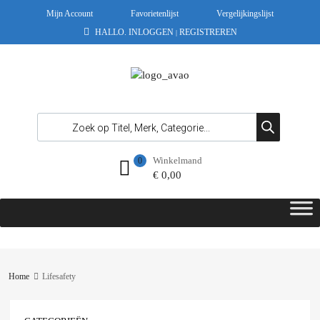
Mijn Account
Favorietenlijst
Vergelijkingslijst
HALLO.
INLOGGEN
REGISTREREN
|
Winkelmand
0
€
0,00
Home
Lifesafety