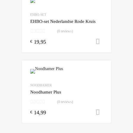
Add to Wishlist
Add to Compare
EHBO-SET
EHBO-set Nederlandse Rode Kruis
(0 reviews)
19,95
Toevoegen
€
Add to Wishlist
Add to Compare
NOODHAMER
Noodhamer Plus
(0 reviews)
14,99
Toevoegen
€