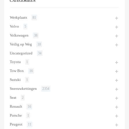
CATEGORIEËN
Werkplaats
81
Volvo
5
Volkswagen
38
Veilig op Weg
18
Uncategorized
34
Toyota
1
Tow Box
16
Suzuki
1
Sneeuwkettingen
2354
Seat
2
Renault
16
Porsche
1
Peugeot
11