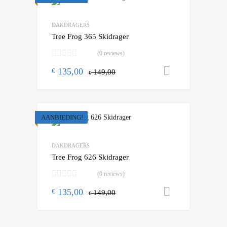
Add to Wishlist
Add to Compare
DAKDRAGERS
Tree Frog 365 Skidrager
(0 reviews)
135,00
Toevoegen
€
149,00
€
AANBIEDING!
Add to Wishlist
Add to Compare
DAKDRAGERS
Tree Frog 626 Skidrager
(0 reviews)
135,00
Toevoegen
€
149,00
€