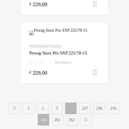
229,00
Toevoegen
€
Add to Wishlist
Add to Compare
SNEEUWKETTINGEN
Pewag Snox Pro SXP 225/70-15
(0 reviews)
229,00
Toevoegen
€
1
2
3
…
257
258
259
260
261
262