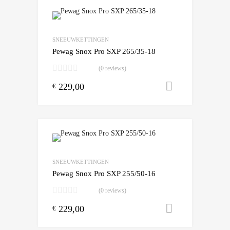
Add to Wishlist
Add to Compare
SNEEUWKETTINGEN
Pewag Snox Pro SXP 265/35-18
(0 reviews)
229,00
Toevoegen
€
Add to Wishlist
Add to Compare
SNEEUWKETTINGEN
Pewag Snox Pro SXP 255/50-16
(0 reviews)
229,00
Toevoegen
€