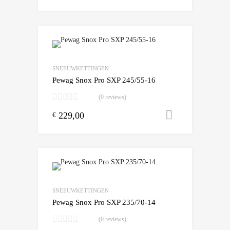
Add to Wishlist
Add to Compare
SNEEUWKETTINGEN
Pewag Snox Pro SXP 245/55-16
(0 reviews)
229,00
Toevoegen
€
Add to Wishlist
Add to Compare
SNEEUWKETTINGEN
Pewag Snox Pro SXP 235/70-14
(0 reviews)