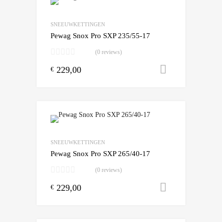
Add to Wishlist
Add to Compare
SNEEUWKETTINGEN
Pewag Snox Pro SXP 235/55-17
(0 reviews)
229,00
Toevoegen
€
Add to Wishlist
Add to Compare
SNEEUWKETTINGEN
Pewag Snox Pro SXP 265/40-17
(0 reviews)
229,00
Toevoegen
€