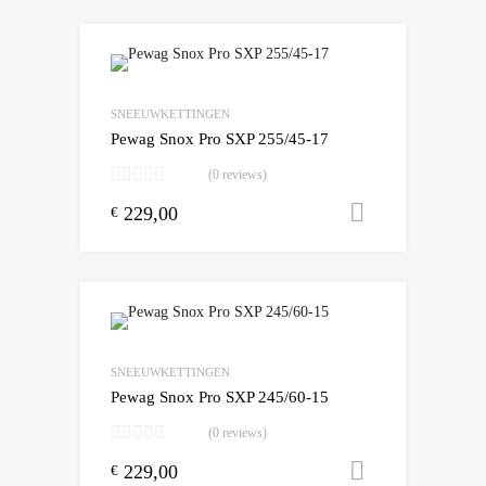
Add to Wishlist
Add to Compare
SNEEUWKETTINGEN
Pewag Snox Pro SXP 255/45-17
(0 reviews)
229,00
Toevoegen
€
Add to Wishlist
Add to Compare
SNEEUWKETTINGEN
Pewag Snox Pro SXP 245/60-15
(0 reviews)
229,00
Toevoegen
€