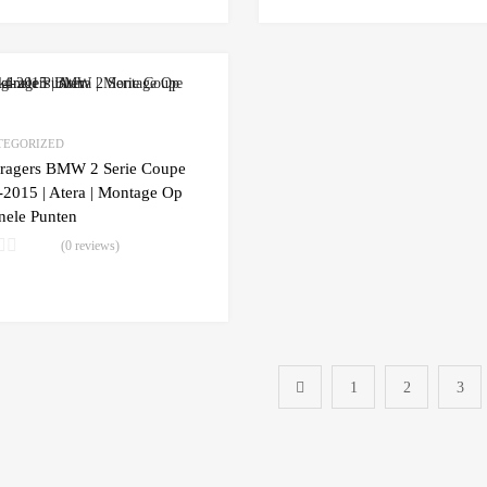
Add to Wishlist
Add to Compare
TEGORIZED
ragers BMW 2 Serie Coupe
2015 | Atera | Montage Op
nele Punten
(0 reviews)
Lees verder
1
2
3