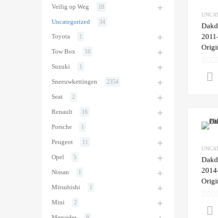
Veilig op Weg
18
UNCA
Uncategorized
34
Dakd
2011-
Toyota
1
Origi
Tow Box
16
Suzuki
1
Sneeuwkettingen
2354
Seat
2
Renault
16
Porsche
1
Peugeot
11
UNCA
Opel
5
Dakd
2014-
Nissan
1
Origi
Mitsubishi
1
Mini
2
Mercedes
9