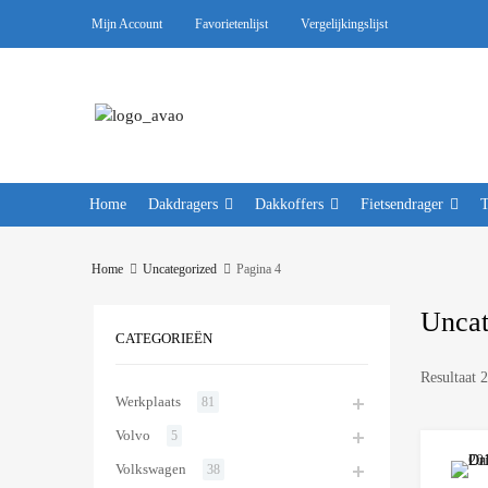
Mijn Account
Favorietenlijst
Vergelijkingslijst
Home
Dakdragers
Dakkoffers
Fietsendrager
Home
Uncategorized
Pagina 4
Uncat
CATEGORIEËN
Resultaat 
Werkplaats
81
Volvo
5
Volkswagen
38