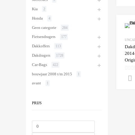
Kia
2
Honda
4
Geen categorie
284
Fietsendragers
177
UNCA
Dakkoffers
Dakd
113
2014-
Dakdragers
1728
Origi
Car-Bags
422
bouwjaar 2008 t/m 2015
1
avant
1
PRIJS