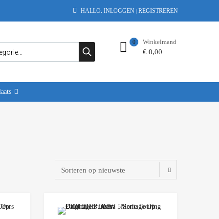
HALLO.
INLOGGEN
REGISTREREN
|
Winkelmand
0
€
0,00
aats
Add to Wishlist
Add to Wishlist