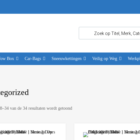
Tow Box
Car-Bags
Sneeuwkettingen
Veilig op Weg
Werkpl
egorized
28–34 van de 34 resultaten wordt getoond
Add to Wishlist