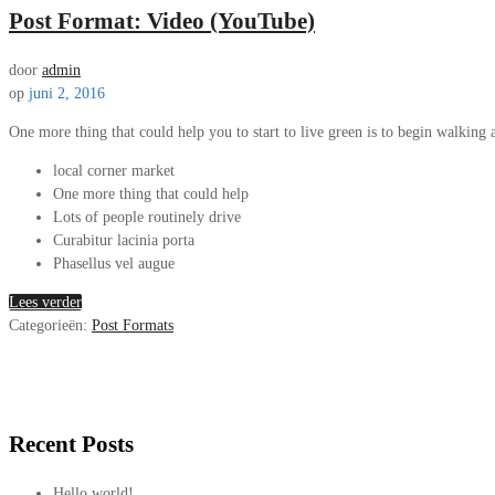
Post Format: Video (YouTube)
door
admin
op
juni 2, 2016
One more thing that could help you to start to live green is to begin walking 
local corner market
One more thing that could help
Lots of people routinely drive
Curabitur lacinia porta
Phasellus vel augue
Lees verder
Categorieën:
Post Formats
Recent Posts
Hello world!