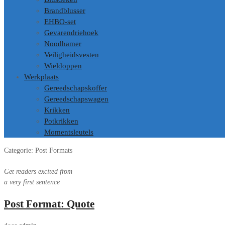
Brandblusser
EHBO-set
Gevarendriehoek
Noodhamer
Veiligheidsvesten
Wieldoppen
Werkplaats
Gereedschapskoffer
Gereedschapswagen
Krikken
Potkrikken
Momentsleutels
Categorie
:
Post
Formats
Get readers excited from
a very first sentence
Post Format: Quote