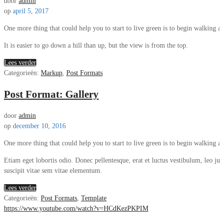
door
admin
op
april 5, 2017
One more thing that could help you to start to live green is to begin walking 
It is easier to go down a hill than up, but the view is from the top.
Lees verder
Categorieën:
Markup
,
Post Formats
Post Format: Gallery
door
admin
op
december 10, 2016
One more thing that could help you to start to live green is to begin walking 
Etiam eget lobortis odio. Donec pellentesque, erat et luctus vestibulum, leo ju
suscipit vitae sem vitae elementum.
Lees verder
Categorieën:
Post Formats
,
Template
https://www.youtube.com/watch?v=HCdKezPKPIM