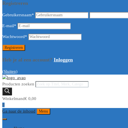
Registreren
Gebruikersnaam
*
E-mail
*
Wachtwoord
*
Heb je al een account?
Inloggen
(Sluiten)
Producten zoeken
Winkelmand
€
0,00
0
Ga naar de inhoud
Menu