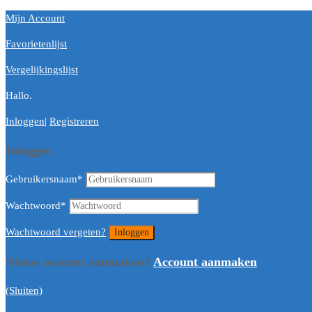
Mijn Account
Favorietenlijst
Vergelijkingslijst
Hallo.
Inloggen
|
Registreren
Inloggen
Gebruikersnaam
*
Wachtwoord
*
Wachtwoord vergeten?
Nieuw account aanmaken?
Account aanmaken
(Sluiten)