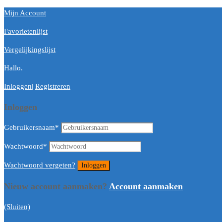
Mijn Account
Favorietenlijst
Vergelijkingslijst
Hallo.
Inloggen
|
Registreren
Inloggen
Gebruikersnaam
*
Wachtwoord
*
Wachtwoord vergeten?
Nieuw account aanmaken?
Account aanmaken
(Sluiten)