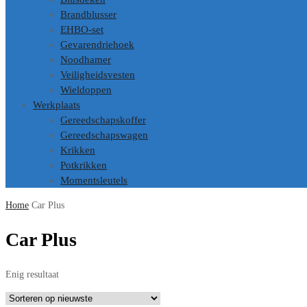
Brandblusser
EHBO-set
Gevarendriehoek
Noodhamer
Veiligheidsvesten
Wieldoppen
Werkplaats
Gereedschapskoffer
Gereedschapswagen
Krikken
Potkrikken
Momentsleutels
Home
Car Plus
Car Plus
Enig resultaat