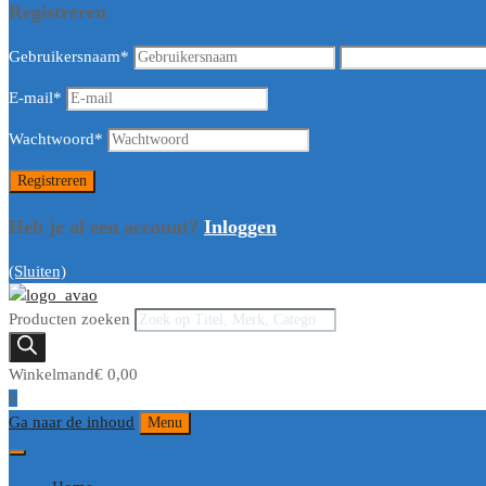
Registreren
Gebruikersnaam
*
E-mail
*
Wachtwoord
*
Heb je al een account?
Inloggen
(Sluiten)
Producten zoeken
Winkelmand
€
0,00
0
Ga naar de inhoud
Menu