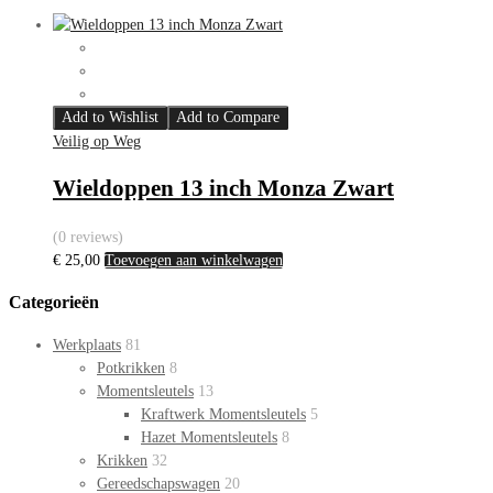
Add to Wishlist
Add to Compare
Veilig op Weg
Wieldoppen 13 inch Monza Zwart
(0 reviews)
€
25,00
Toevoegen aan winkelwagen
Categorieën
Werkplaats
81
Potkrikken
8
Momentsleutels
13
Kraftwerk Momentsleutels
5
Hazet Momentsleutels
8
Krikken
32
Gereedschapswagen
20