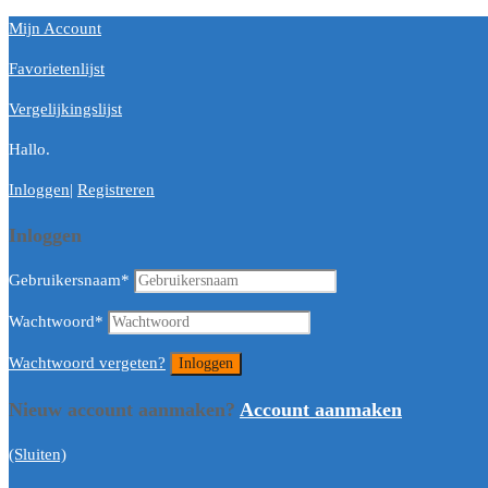
Mijn Account
Favorietenlijst
Vergelijkingslijst
Hallo.
Inloggen
|
Registreren
Inloggen
Gebruikersnaam
*
Wachtwoord
*
Wachtwoord vergeten?
Nieuw account aanmaken?
Account aanmaken
(Sluiten)