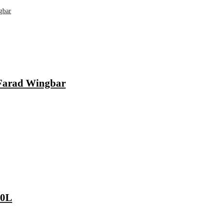
 Farad Wingbar
80L