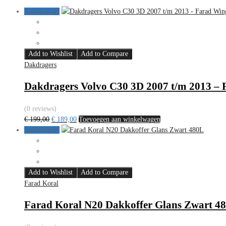
Aanbieding!
Add to Wishlist
Add to Compare
Dakdragers
Dakdragers Volvo C30 3D 2007 t/m 2013 –
(0 reviews)
Oorspronkelijke
Huidige
€
199,00
€
189,00
Toevoegen aan winkelwagen
prijs
prijs
Aanbieding!
was:
is:
€ 199,00.
€ 189,00.
Add to Wishlist
Add to Compare
Farad Koral
Farad Koral N20 Dakkoffer Glans Zwart 4