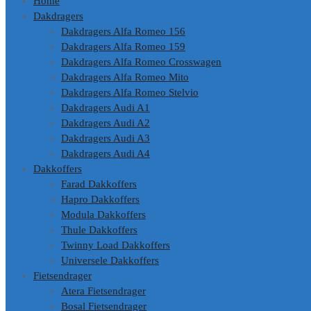
Home
inhoud
Dakdragers
Dakdragers Alfa Romeo 156
Dakdragers Alfa Romeo 159
Dakdragers Alfa Romeo Crosswagen
Dakdragers Alfa Romeo Mito
Dakdragers Alfa Romeo Stelvio
Dakdragers Audi A1
Dakdragers Audi A2
Dakdragers Audi A3
Dakdragers Audi A4
Dakkoffers
Farad Dakkoffers
Hapro Dakkoffers
Modula Dakkoffers
Thule Dakkoffers
Twinny Load Dakkoffers
Universele Dakkoffers
Fietsendrager
Atera Fietsendrager
Bosal Fietsendrager