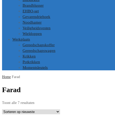
Brandblusser
EHBO-set
Gevarendriehoek
Noodhamer
Veiligheidsvesten
Wieldoppen
Werkplaats
Gereedschapskoffer
Gereedschapswagen
Krikken
Potkrikken
Momentsleutels
Home
Farad
Farad
Gesorteerd
Toont alle 7 resultaten
op
nieuwste