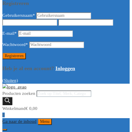
Registreren
Gebruikersnaam
*
E-mail
*
Wachtwoord
*
Heb je al een account?
Inloggen
(Sluiten)
Producten zoeken
Winkelmand
€
0,00
0
Ga naar de inhoud
Menu