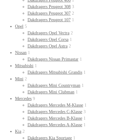
Dakdragers Peugeot 406
1
Dakdragers Peugeot 308
3
Dakdragers Peugeot 307
2
Dakdragers Peugeot 107
1
Opel
5
Dakdragers Opel Vectra
2
Dakdragers Opel Corsa
1
Dakdragers Opel Astra
2
Nissan
1
Dakdragers Nissan Primastar
1
Mitsubishi
1
Dakdragers Mitsubishi Grandis
1
Mini
2
Dakdragers Mini Countryman
1
Dakdragers Mini Clubman
1
Mercedes
9
Dakdragers Mercedes M-Klasse
1
Dakdragers Mercedes C-Klasse
3
Dakdragers Mercedes B-Klasse
1
Dakdragers Mercedes A-Klasse
1
Kia
2
Dakdragers Kia Sportage
1