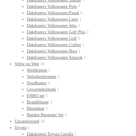
Dakdragers Volkswagen Sharan
3
Dakdragers Volkswagen Polo
7
Dakdragers Volkswagen Passat
6
Dakdragers Volkswagen Lupo
1
Dakdragers Volkswagen Jetta
3
Dakdragers Volkswagen Golf Plus
2
Dakdragers Volkswagen Golf
5
Dakdragers Volkswagen Crafter
1
Dakdragers Volkswagen Bora
1
Dakdragers Volkswagen Amarok
1
Veilig op Weg
18
Wieldoppen
1
Veiligheidsvesten
2
Noodhamer
4
Gevarendriehoek
1
EHBO-set
5
Brandblusser
3
Blusdeken
1
Banden Reparatie Set
1
Uncategorized
34
Toyota
1
Dakdragers Toyota Corolla
1