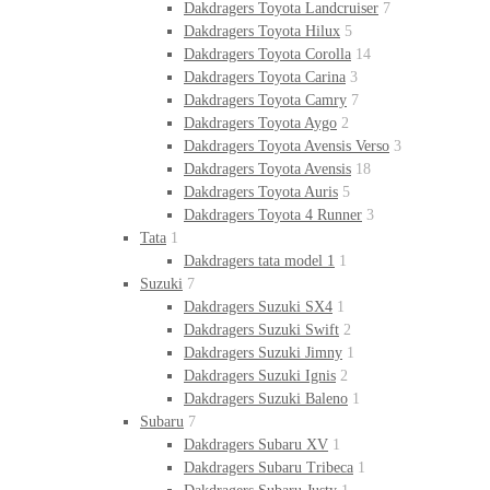
Dakdragers Toyota Landcruiser
7
Dakdragers Toyota Hilux
5
Dakdragers Toyota Corolla
14
Dakdragers Toyota Carina
3
Dakdragers Toyota Camry
7
Dakdragers Toyota Aygo
2
Dakdragers Toyota Avensis Verso
3
Dakdragers Toyota Avensis
18
Dakdragers Toyota Auris
5
Dakdragers Toyota 4 Runner
3
Tata
1
Dakdragers tata model 1
1
Suzuki
7
Dakdragers Suzuki SX4
1
Dakdragers Suzuki Swift
2
Dakdragers Suzuki Jimny
1
Dakdragers Suzuki Ignis
2
Dakdragers Suzuki Baleno
1
Subaru
7
Dakdragers Subaru XV
1
Dakdragers Subaru Tribeca
1