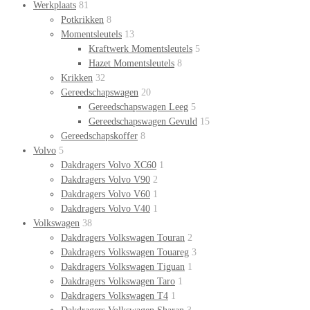
Werkplaats
81
Potkrikken
8
Momentsleutels
13
Kraftwerk Momentsleutels
5
Hazet Momentsleutels
8
Krikken
32
Gereedschapswagen
20
Gereedschapswagen Leeg
5
Gereedschapswagen Gevuld
15
Gereedschapskoffer
8
Volvo
5
Dakdragers Volvo XC60
1
Dakdragers Volvo V90
2
Dakdragers Volvo V60
1
Dakdragers Volvo V40
1
Volkswagen
38
Dakdragers Volkswagen Touran
2
Dakdragers Volkswagen Touareg
3
Dakdragers Volkswagen Tiguan
1
Dakdragers Volkswagen Taro
1
Dakdragers Volkswagen T4
1