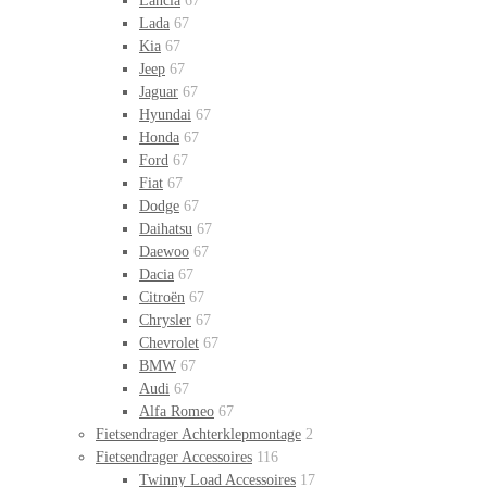
Lancia
67
Lada
67
Kia
67
Jeep
67
Jaguar
67
Hyundai
67
Honda
67
Ford
67
Fiat
67
Dodge
67
Daihatsu
67
Daewoo
67
Dacia
67
Citroën
67
Chrysler
67
Chevrolet
67
BMW
67
Audi
67
Alfa Romeo
67
Fietsendrager Achterklepmontage
2
Fietsendrager Accessoires
116
Twinny Load Accessoires
17