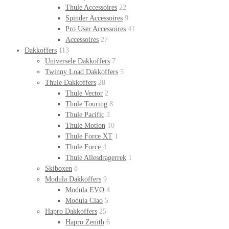
Thule Accessoires
22
Spinder Accessoires
9
Pro User Accessoires
41
Accessoires
27
Dakkoffers
113
Universele Dakkoffers
7
Twinny Load Dakkoffers
5
Thule Dakkoffers
28
Thule Vector
2
Thule Touring
8
Thule Pacific
2
Thule Motion
10
Thule Force XT
1
Thule Force
4
Thule Allesdragerrek
1
Skiboxen
8
Modula Dakkoffers
9
Modula EVO
4
Modula Ciao
5
Hapro Dakkoffers
25
Hapro Zenith
6