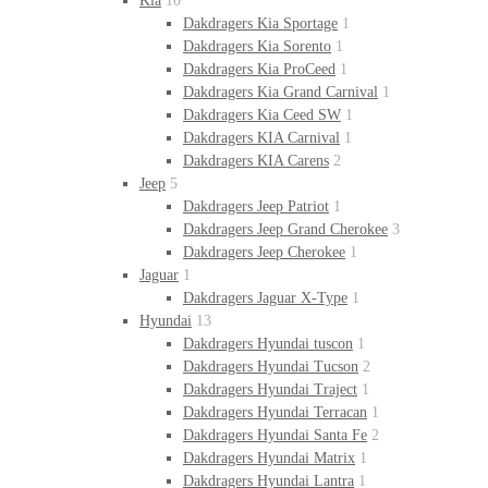
Kia
10
Dakdragers Kia Sportage
1
Dakdragers Kia Sorento
1
Dakdragers Kia ProCeed
1
Dakdragers Kia Grand Carnival
1
Dakdragers Kia Ceed SW
1
Dakdragers KIA Carnival
1
Dakdragers KIA Carens
2
Jeep
5
Dakdragers Jeep Patriot
1
Dakdragers Jeep Grand Cherokee
3
Dakdragers Jeep Cherokee
1
Jaguar
1
Dakdragers Jaguar X-Type
1
Hyundai
13
Dakdragers Hyundai tuscon
1
Dakdragers Hyundai Tucson
2
Dakdragers Hyundai Traject
1
Dakdragers Hyundai Terracan
1
Dakdragers Hyundai Santa Fe
2
Dakdragers Hyundai Matrix
1
Dakdragers Hyundai Lantra
1