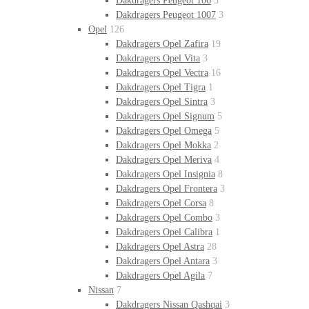
Dakdragers Peugeot 106
3
Dakdragers Peugeot 1007
3
Opel
126
Dakdragers Opel Zafira
19
Dakdragers Opel Vita
3
Dakdragers Opel Vectra
16
Dakdragers Opel Tigra
1
Dakdragers Opel Sintra
3
Dakdragers Opel Signum
5
Dakdragers Opel Omega
5
Dakdragers Opel Mokka
2
Dakdragers Opel Meriva
4
Dakdragers Opel Insignia
8
Dakdragers Opel Frontera
3
Dakdragers Opel Corsa
8
Dakdragers Opel Combo
3
Dakdragers Opel Calibra
1
Dakdragers Opel Astra
28
Dakdragers Opel Antara
3
Dakdragers Opel Agila
7
Nissan
7
Dakdragers Nissan Qashqai
3