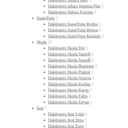
Dakdragers Subaru Justy
1
Dakdragers subaru Impreza Plus
2
Dakdragers Subaru Forester
2
SsangYong
5
Dakdragers SsangYong Rodius
2
Dakdragers SsangYong Rexton
1
Dakdragers SsangYong Korando
2
Skoda
12
Dakdragers Skoda Yeti
1
Dakdragers Skoda SuperB
1
Dakdragers Skoda SuoerB
1
Dakdragers Skoda Roomster
1
Dakdragers Skoda Praktik
1
Dakdragers Skoda Octavia
1
Dakdragers Skoda Kodiaq
1
Dakdragers Skoda Karoq
2
Dakdragers Skoda Fabia
2
Dakdragers Skoda Enyaq
1
Seat
7
Dakdragers Seat Leon
3
Dakdragers Seat Ibiza
1
Dakdragers Seat Exeo
1