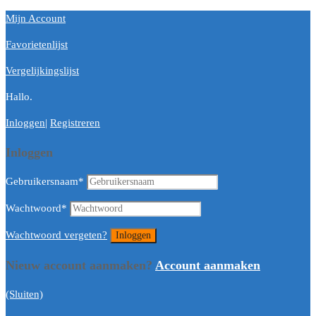
Mijn Account
Favorietenlijst
Vergelijkingslijst
Hallo.
Inloggen
|
Registreren
Inloggen
Gebruikersnaam
*
Wachtwoord
*
Wachtwoord vergeten?
Nieuw account aanmaken?
Account aanmaken
(Sluiten)