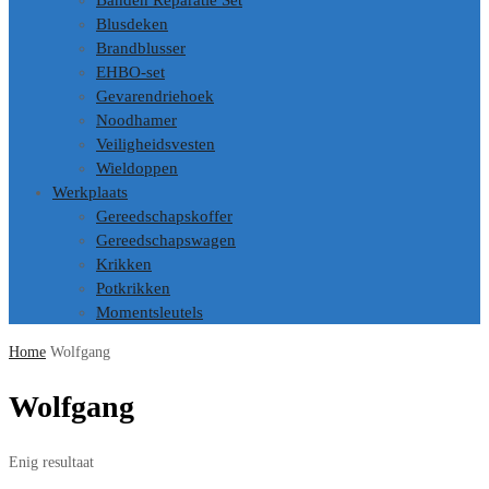
Banden Reparatie Set
Blusdeken
Brandblusser
EHBO-set
Gevarendriehoek
Noodhamer
Veiligheidsvesten
Wieldoppen
Werkplaats
Gereedschapskoffer
Gereedschapswagen
Krikken
Potkrikken
Momentsleutels
Home
Wolfgang
Wolfgang
Enig resultaat