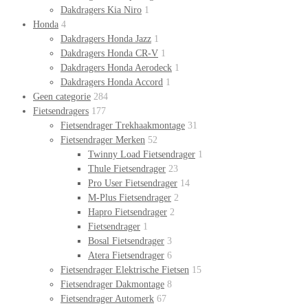
Dakdragers Kia Niro
1
Honda
4
Dakdragers Honda Jazz
1
Dakdragers Honda CR-V
1
Dakdragers Honda Aerodeck
1
Dakdragers Honda Accord
1
Geen categorie
284
Fietsendragers
177
Fietsendrager Trekhaakmontage
31
Fietsendrager Merken
52
Twinny Load Fietsendrager
1
Thule Fietsendrager
23
Pro User Fietsendrager
14
M-Plus Fietsendrager
2
Hapro Fietsendrager
2
Fietsendrager
1
Bosal Fietsendrager
3
Atera Fietsendrager
6
Fietsendrager Elektrische Fietsen
15
Fietsendrager Dakmontage
8
Fietsendrager Automerk
67