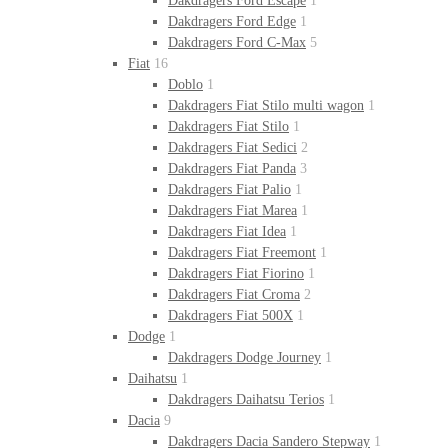
Dakdragers Ford Escape
1
Dakdragers Ford Edge
1
Dakdragers Ford C-Max
5
Fiat
16
Doblo
1
Dakdragers Fiat Stilo multi wagon
1
Dakdragers Fiat Stilo
1
Dakdragers Fiat Sedici
2
Dakdragers Fiat Panda
3
Dakdragers Fiat Palio
1
Dakdragers Fiat Marea
1
Dakdragers Fiat Idea
1
Dakdragers Fiat Freemont
1
Dakdragers Fiat Fiorino
1
Dakdragers Fiat Croma
2
Dakdragers Fiat 500X
1
Dodge
1
Dakdragers Dodge Journey
1
Daihatsu
1
Dakdragers Daihatsu Terios
1
Dacia
9
Dakdragers Dacia Sandero Stepway
1