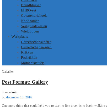
Brandblusser
EHBO-set
Gevarendriehoek
Noodhamer
Veiligheidsvesten
Wieldoppen
Werkplaats
Gereedschapskoffer
Gereedschapswagen
Krikken
Potkrikken
Momentsleutels
Galerijen
Post Format: Gallery
door
admin
op
december 10, 2016
One more thing that could help you to start to live green is to begin walking 