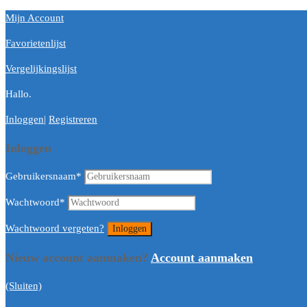
Mijn Account
Favorietenlijst
Vergelijkingslijst
Hallo.
Inloggen
|
Registreren
Inloggen
Gebruikersnaam
*
Wachtwoord
*
Wachtwoord vergeten?
Nieuw account aanmaken?
Account aanmaken
(Sluiten)