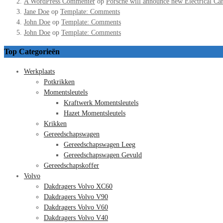
A WordPress Commenter
op
Porsche will announce new Electrical Ca
Jane Doe
op
Template: Comments
John Doe
op
Template: Comments
John Doe
op
Template: Comments
Top Categorieën
Werkplaats
Potkrikken
Momentsleutels
Kraftwerk Momentsleutels
Hazet Momentsleutels
Krikken
Gereedschapswagen
Gereedschapswagen Leeg
Gereedschapswagen Gevuld
Gereedschapskoffer
Volvo
Dakdragers Volvo XC60
Dakdragers Volvo V90
Dakdragers Volvo V60
Dakdragers Volvo V40