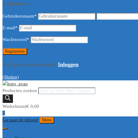
Registreren
Gebruikersnaam
*
E-mail
*
Wachtwoord
*
Heb je al een account?
Inloggen
(Sluiten)
Producten zoeken
Winkelmand
€
0,00
0
Ga naar de inhoud
Menu