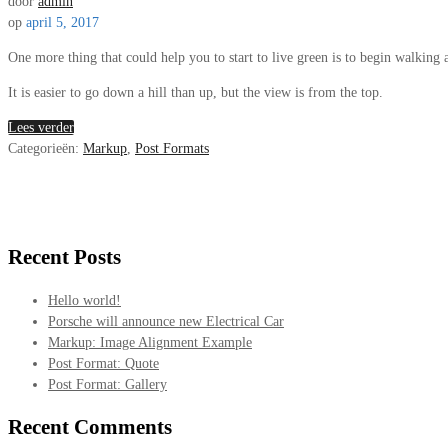
door
admin
op
april 5, 2017
One more thing that could help you to start to live green is to begin walking 
It is easier to go down a hill than up, but the view is from the top.
Lees verder
Categorieën:
Markup
,
Post Formats
Recent Posts
Hello world!
Porsche will announce new Electrical Car
Markup: Image Alignment Example
Post Format: Quote
Post Format: Gallery
Recent Comments