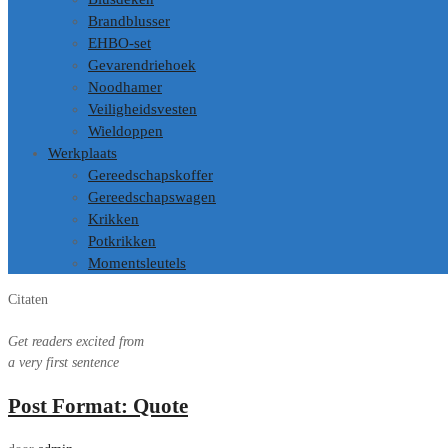
Brandblusser
EHBO-set
Gevarendriehoek
Noodhamer
Veiligheidsvesten
Wieldoppen
Werkplaats
Gereedschapskoffer
Gereedschapswagen
Krikken
Potkrikken
Momentsleutels
Citaten
Get readers excited from
a very first sentence
Post Format: Quote