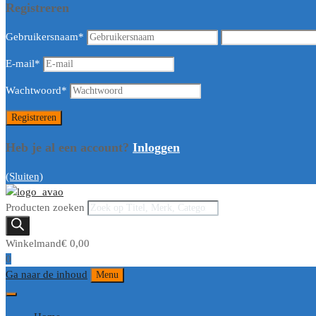
Registreren
Gebruikersnaam
*
E-mail
*
Wachtwoord
*
Heb je al een account?
Inloggen
(Sluiten)
Producten zoeken
Winkelmand
€
0,00
0
Ga naar de inhoud
Menu