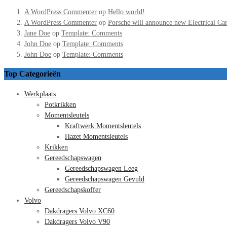
A WordPress Commenter
op
Hello world!
A WordPress Commenter
op
Porsche will announce new Electrical Ca
Jane Doe
op
Template: Comments
John Doe
op
Template: Comments
John Doe
op
Template: Comments
Top Categorieën
Werkplaats
Potkrikken
Momentsleutels
Kraftwerk Momentsleutels
Hazet Momentsleutels
Krikken
Gereedschapswagen
Gereedschapswagen Leeg
Gereedschapswagen Gevuld
Gereedschapskoffer
Volvo
Dakdragers Volvo XC60
Dakdragers Volvo V90