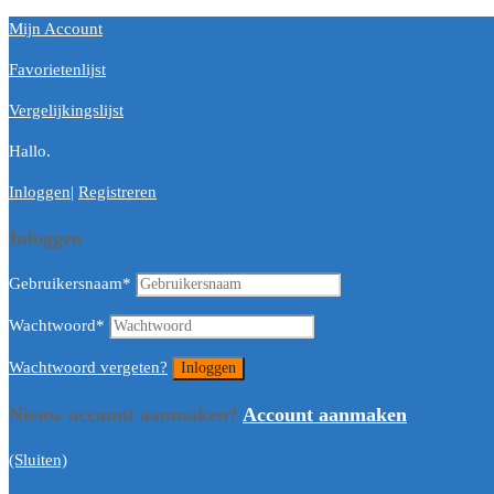
Mijn Account
Favorietenlijst
Vergelijkingslijst
Hallo.
Inloggen
|
Registreren
Inloggen
Gebruikersnaam
*
Wachtwoord
*
Wachtwoord vergeten?
Nieuw account aanmaken?
Account aanmaken
(Sluiten)