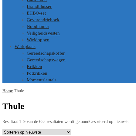
Brandblusser
EHBO-set
Gevarendriehoek
Noodhamer
Veiligheidsvesten
Wieldoppen
Werkplaats
Gereedschapskoffer
Gereedschapswagen
Krikken
Potkrikken
Momentsleutels
Home
Thule
Thule
Resultaat 1–9 van de 653 resultaten wordt getoond
Gesorteerd op nieuwste