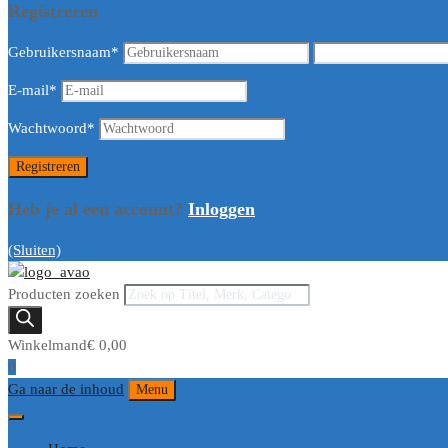
Registreren
Gebruikersnaam
*
E-mail
*
Wachtwoord
*
Heb je al een account?
Inloggen
(Sluiten)
Producten zoeken
Winkelmand
€
0,00
0
Ga naar de inhoud
Menu