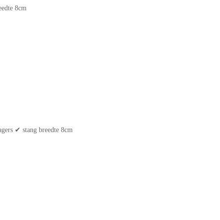
eedte 8cm
agers ✔ stang breedte 8cm