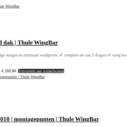
d dak | Thule WingBar
 stangen en minimaal windgeruis. ✔ complete set van 2 dragers ✔ stang br
: € 269,00.
Toevoegen aan winkelwagen
 2010 | montagepunten | Thule WingBar