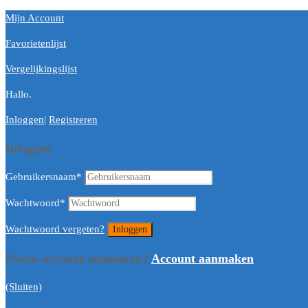
Mijn Account
Favorietenlijst
Vergelijkingslijst
Hallo.
Inloggen
|
Registreren
Inloggen
Gebruikersnaam
*
Wachtwoord
*
Wachtwoord vergeten?
Nieuw account aanmaken?
Account aanmaken
(Sluiten)