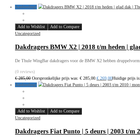
Aanbieding!
Add to Wishlist
Add to Compare
Uncategorized
Dakdragers BMW X2 | 2018 t/m heden | gla
De Thule WingBar dakdragers voor de BMW X2 hebben druppelvormige
(0 reviews)
€
285,00
Oorspronkelijke prijs was: € 285,00.
€
269,00
Huidige prijs is
Aanbieding!
Add to Wishlist
Add to Compare
Uncategorized
Dakdragers Fiat Punto | 5 deurs | 2003 t/m